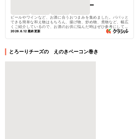
ビールやワインなど、お酒に合うおつまみを集めました。パパッと
できる簡単な和え物はもちろん、揚げ物、炒め物、煮物など、幅広
くご紹介しているので、お酒のお供に悩んだ時はぜひ参考にしてみ
てくださいね。
2026.6.12 最終更新
とろーりチーズの えのきベーコン巻き