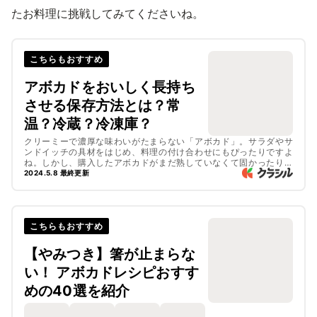
たお料理に挑戦してみてくださいね。
こちらもおすすめ
アボカドをおいしく長持ち
させる保存方法とは？常
温？冷蔵？冷凍庫？
クリーミーで濃厚な味わいがたまらない「アボカド」。サラダやサ
ンドイッチの具材をはじめ、料理の付け合わせにもぴったりですよ
ね。しかし、購入したアボカドがまだ熟していなくて固かったり、
一度カットすると変色しやすく、対処法に悩むことはありません
2024.5.8 最終更新
か？今回は、固いアボカドの追熟方法や、カットしたアボカドのお
いしさを長持ちさせる保存方法などをご紹介します。
こちらもおすすめ
【やみつき】箸が止まらな
い！ アボカドレシピおすす
めの40選を紹介