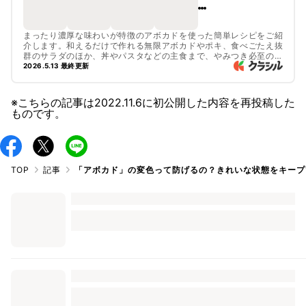
まったり濃厚な味わいが特徴のアボカドを使った簡単レシピをご紹
介します。和えるだけで作れる無限アボカドやポキ、食べごたえ抜
群のサラダのほか、丼やパスタなどの主食まで、やみつき必至の人
気レシピをピックアップ！おもてなしにもおすすめのおしゃれレシ
2026.5.13 最終更新
ピもご紹介しています。
※こちらの記事は
2022.11.6
に初公開した内容を再投稿した
ものです。
TOP
記事
「アボカド」の変色って防げるの？きれいな状態をキープ