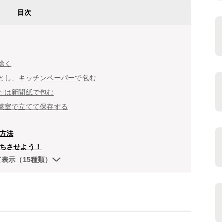
目次
除く
とし、キッチンペーパーで包む
たは新聞紙で包む
菜室で立てて保存する
方法
ちさせよう！
て表示（15種類）