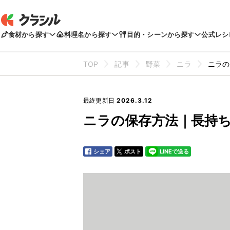
食材から探す
料理名から探す
目的・シーンから探す
公式レシ
TOP
記事
野菜
ニラ
ニラの
最終更新日
2026.3.12
ニラの保存方法｜長持
シェア
ポスト
LINEで送る