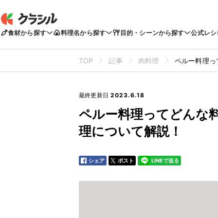
食材から探す
料理名から探す
目的・シーンから探す
公式レシ
TOP
記事
肉料理
ペルー料理っ
最終更新日
2023.6.18
ペルー料理ってどんな
理について解説！
シェア
ポスト
LINEで送る