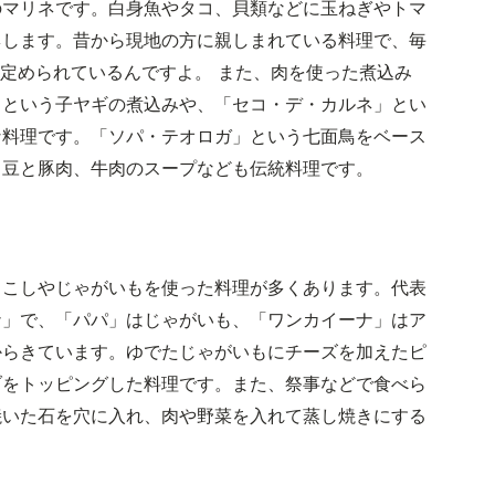
のマリネです。白身魚やタコ、貝類などに玉ねぎやトマ
ネします。昔から現地の方に親しまれている料理で、毎
て定められているんですよ。 また、肉を使った煮込み
」という子ヤギの煮込みや、「セコ・デ・カルネ」とい
な料理です。「ソパ・テオロガ」という七面鳥をベース
う豆と豚肉、牛肉のスープなども伝統料理です。
ろこしやじゃがいもを使った料理が多くあります。代表
ナ」で、「パパ」はじゃがいも、「ワンカイーナ」はア
からきています。ゆでたじゃがいもにチーズを加えたピ
ブをトッピングした料理です。また、祭事などで食べら
焼いた石を穴に入れ、肉や野菜を入れて蒸し焼きにする