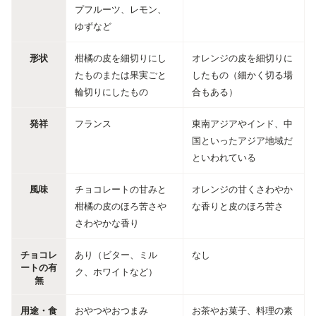
プフルーツ、レモン、
ゆずなど
形状
柑橘の皮を細切りにし
オレンジの皮を細切りに
たものまたは果実ごと
したもの（細かく切る場
輪切りにしたもの
合もある）
発祥
フランス
東南アジアやインド、中
国といったアジア地域だ
といわれている
風味
チョコレートの甘みと
オレンジの甘くさわやか
柑橘の皮のほろ苦さや
な香りと皮のほろ苦さ
さわやかな香り
チョコレ
あり（ビター、ミル
なし
ートの有
ク、ホワイトなど）
無
用途・食
おやつやおつまみ
お茶やお菓子、料理の素