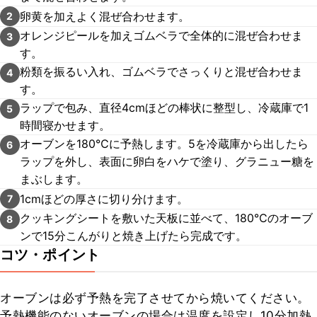
卵黄を加えよく混ぜ合わせます。
2
オレンジピールを加えゴムベラで全体的に混ぜ合わせま
3
す。
粉類を振るい入れ、ゴムベラでさっくりと混ぜ合わせま
4
す。
ラップで包み、直径4cmほどの棒状に整型し、冷蔵庫で1
5
時間寝かせます。
オーブンを180℃に予熱します。5を冷蔵庫から出したら
6
ラップを外し、表面に卵白をハケで塗り、グラニュー糖を
まぶします。
1cmほどの厚さに切り分けます。
7
クッキングシートを敷いた天板に並べて、180℃のオーブ
8
ンで15分こんがりと焼き上げたら完成です。
コツ・ポイント
オーブンは必ず予熱を完了させてから焼いてください。

予熱機能のないオーブンの場合は温度を設定し10分加熱