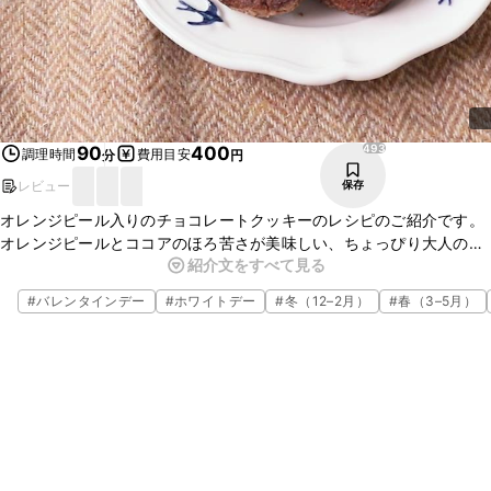
493
90
400
調理時間
費用目安
分
円
レビュー
保存
オレンジピール入りのチョコレートクッキーのレシピのご紹介です。
オレンジピールとココアのほろ苦さが美味しい、ちょっぴり大人の
紹介文をすべて見る
クッキーです。混ぜるだけで簡単に仕上がります。おもてなしやプレ
ゼントにもぴったりな一品ですよ。
#
バレンタインデー
#
ホワイトデー
#
冬（12–2月）
#
春（3–5月）