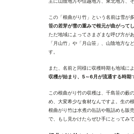
主に山陰地方や信越地方、東北地方、
この「根曲がり竹」という名前は雪が
笹の若芽が雪の重みで根元が曲がって
ただ地域によってさまざまな呼び方が
「月山竹」や「月山笹」、山陰地方な
す。
また、名前と同様に収穫時期も地域に
収穫が始まり、5～6月が流通する時期
この根曲がり竹の収穫は、千島笹の藪
め、大変希少な食材なんですよ。生の
根曲がり竹は水煮の缶詰や瓶詰めも販
で、もし見かけたらぜひ手にとってみ