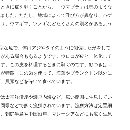
くときに皮を剥ぐことから、「ウマヅラ」は馬のような
れました。ただし、地域によって呼び方が異なり、ハゲ
グリ、ウマギマ、ツノギなどたくさんの別名があるよう
小型な魚で、体はアジやタイのように側偏した形をして
紋がある場合もあるようです。ウロコが皮と一体化して
ます。この皮を料理するときに剥ぐのです。顔つきは口
歯が特徴。この歯を使って、海藻やプランクトン以外に
類、貝類などを砕いて食べています。
では太平洋沿岸や瀬戸内海など、広い範囲に生息してい
福岡県などで多く漁獲されています。漁獲方法は定置網
は、朝鮮半島や中国沿岸、マレーシアなどにも広く生息