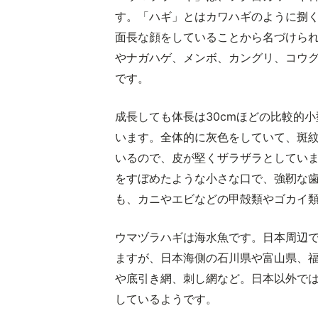
す。「ハギ」とはカワハギのように捌
面長な顔をしていることから名づけら
やナガハゲ、メンボ、カングリ、コウ
です。
成長しても体長は30cmほどの比較的
います。全体的に灰色をしていて、斑
いるので、皮が堅くザラザラとしてい
をすぼめたような小さな口で、強靭な
も、カニやエビなどの甲殻類やゴカイ
ウマヅラハギは海水魚です。日本周辺
ますが、日本海側の石川県や富山県、
や底引き網、刺し網など。日本以外で
しているようです。