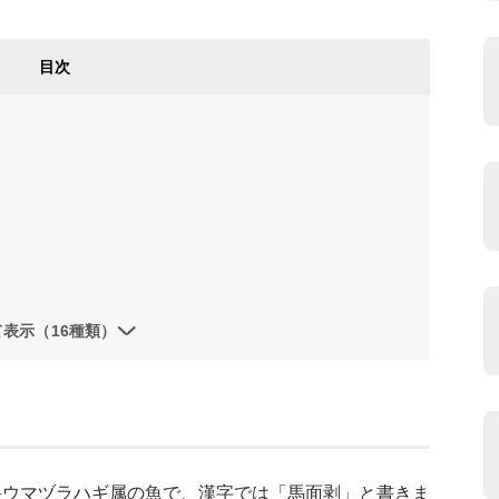
目次
て表示（16種類）
科ウマヅラハギ属の魚で、漢字では「馬面剥」と書きま