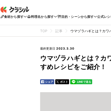
食材から探す
料理名から探す
目的・シーンから探す
公式レシ
TOP
記事
ウマヅラハギとは？カワ
最終更新日
2023.3.30
ウマヅラハギとは？カ
すめレシピをご紹介！
シェア
ポスト
LINEで送る