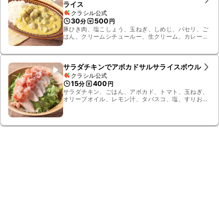
ライス
クラシル公式
30
500
分
円
豚ひき肉、塩こしょう、玉ねぎ、しめじ、パセリ、ご
はん、クリームシチュールー、生クリーム、カレー
粉、薄力粉、お湯、サラダ油、ブラウンマッシュルー
ム
サラダチキンでアボカドサルサライスボウル
クラシル公式
15
400
分
円
サラダチキン、ごはん、アボカド、トマト、玉ねぎ、
オリーブオイル、レモン汁、タバスコ、塩、すりおろ
しニンニク、レタス、粉チーズ