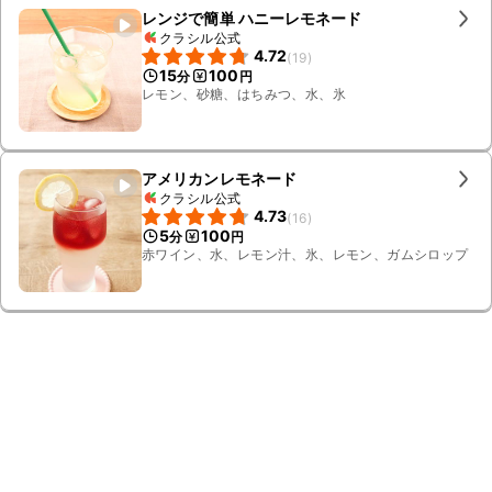
レンジで簡単 ハニーレモネード
クラシル公式
4.72
(
19
)
15
100
分
円
レモン、砂糖、はちみつ、水、氷
アメリカンレモネード
クラシル公式
4.73
(
16
)
5
100
分
円
赤ワイン、水、レモン汁、氷、レモン、ガムシロップ