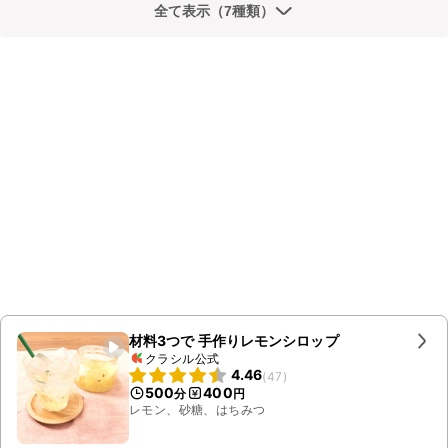
全て表示（7種類）
材料3つで 手作りレモンシロップ
クラシル公式
4.46
(
47
)
500
400
分
円
レモン、砂糖、はちみつ