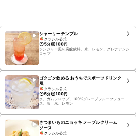
シャーリーテンプル
クラシル公式
5
100
分
円
ジンジャー風味炭酸飲料、氷、レモン、グレナデンシ
ロップ
ゴクゴク飲める おうちでスポーツドリンク
風
クラシル公式
5
100
分
円
水、ガムシロップ、100%グレープフルーツジュー
ス、塩、氷、レモン
さつまいものニョッキ メープルクリーム
ソース
クラシル公式