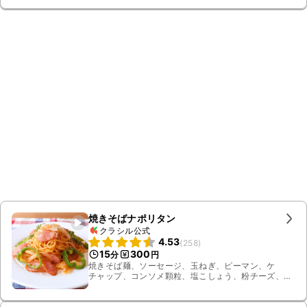
焼きそばナポリタン
クラシル公式
4.53
(
258
)
15
300
分
円
焼きそば麺、ソーセージ、玉ねぎ、ピーマン、ケ
チャップ、コンソメ顆粒、塩こしょう、粉チーズ、有
塩バター、砂糖、酒