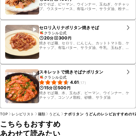
ゆでそば、ピーマン、ウインナー、玉ねぎ、ケチャッ
プ、ウスターソース、有塩バター、サラダ油、粉チー
ズ
セロリ入りナポリタン焼きそば
クラシル公式
20
300
分
円
焼きそば麺、セロリ、にんじん、カットトマト缶、ケ
チャップ、有塩バター、サラダ油、牛乳、玉ねぎ、
塩、パセリ、ブロックベーコン
スキレットで焼きそばナポリタン
クラシル公式
4.61
(
17
)
15
500
分
円
焼きそば麺、水、玉ねぎ、ピーマン、ウインナー、ケ
チャップ、コンソメ顆粒、砂糖、サラダ油
TOP
レシピリスト
麺類
うどん
ナポリタン うどんのレシピおすすめの1
こちらもおすすめ
あわせて読みたい