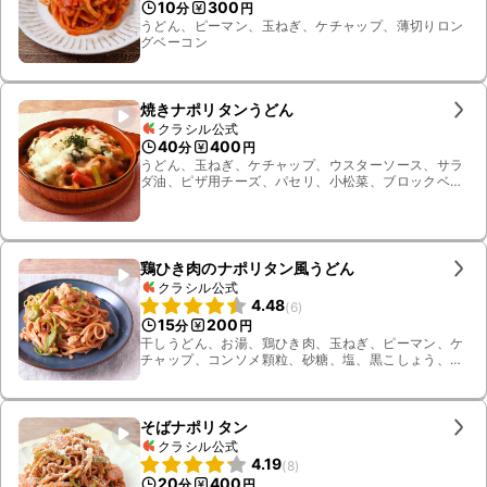
10
300
分
円
うどん、ピーマン、玉ねぎ、ケチャップ、薄切りロン
グベーコン
焼きナポリタンうどん
クラシル公式
40
400
分
円
うどん、玉ねぎ、ケチャップ、ウスターソース、サラ
ダ油、ピザ用チーズ、パセリ、小松菜、ブロックベー
コン
鶏ひき肉のナポリタン風うどん
クラシル公式
4.48
(
6
)
15
200
分
円
干しうどん、お湯、鶏ひき肉、玉ねぎ、ピーマン、ケ
チャップ、コンソメ顆粒、砂糖、塩、黒こしょう、オ
リーブオイル
そばナポリタン
クラシル公式
4.19
(
8
)
20
400
分
円