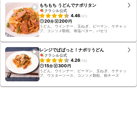
もちもち うどんでナポリタン
クラシル公式
4.46
(
41
)
20
200
分
円
うどん、ウインナー、玉ねぎ、ピーマン、ケチャッ
プ、コンソメ顆粒、有塩バター、パセリ
レンジでぱぱっと！ナポリうどん
クラシル公式
4.26
(
19
)
15
300
分
円
うどん、ウインナー、ピーマン、玉ねぎ、ケチャッ
プ、ウスターソース、コンソメ顆粒、粉チーズ