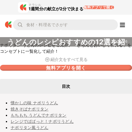
クラシル
無料アプリで開く
1週間分の献立が2分で決まる
ナポリタン
うどんのレシピおすすめの12選を紹
2022.7.6
ナポリタン うどんのレシピをご紹介。「きちんとおいしく作れる」を
介
コンセプトに一覧化して紹介！
紹介文をすべて見る
無料アプリを開く
目次
懐かしの味 ナポリうどん
焼きそばナポリタン
もちもち うどんでナポリタン
レンジでぱぱっと！ナポリうどん
ナポリタン風うどん