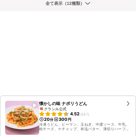
全て表示（12種類）
懐かしの味 ナポリうどん
クラシル公式
4.52
(
547
)
20
300
分
円
冷凍うどん、ピーマン、玉ねぎ、中濃ソース、牛乳、
粉チーズ、ケチャップ、有塩バター、薄切りハーフ
ベーコン