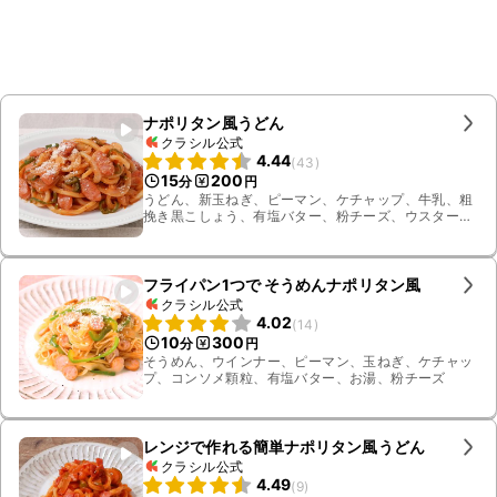
ナポリタン風うどん
クラシル公式
4.44
(
43
)
15
200
分
円
うどん、新玉ねぎ、ピーマン、ケチャップ、牛乳、粗
挽き黒こしょう、有塩バター、粉チーズ、ウスター
ソース、ウインナー
フライパン1つで そうめんナポリタン風
クラシル公式
4.02
(
14
)
10
300
分
円
そうめん、ウインナー、ピーマン、玉ねぎ、ケチャッ
プ、コンソメ顆粒、有塩バター、お湯、粉チーズ
レンジで作れる簡単ナポリタン風うどん
クラシル公式
4.49
(
9
)