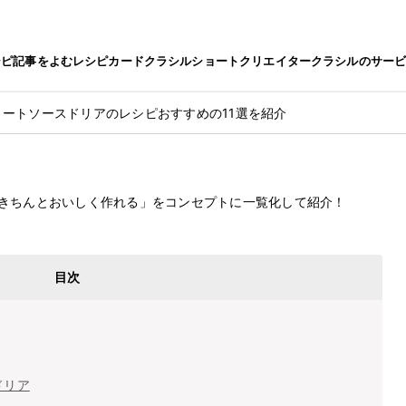
シピ
記事をよむ
レシピカード
クラシルショート
クリエイター
クラシルのサー
ミートソースドリアのレシピおすすめの11選を紹介
アのレシピおすすめの11選を紹介
最終更新日
2024.7.29
きちんとおいしく作れる」をコンセプトに一覧化して紹介！
目次
ドリア