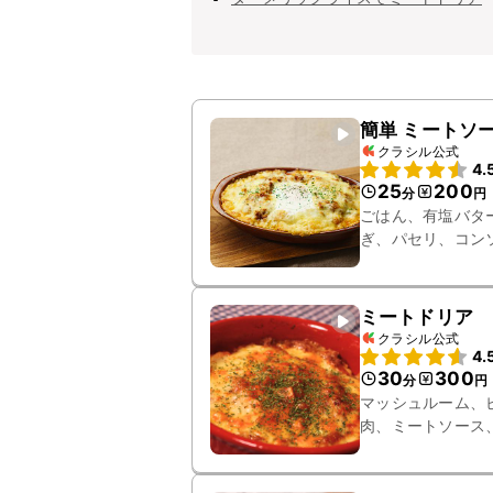
簡単 ミートソ
クラシル公式
4.
25
200
分
円
ごはん、有塩バタ
ぎ、パセリ、コン
ミートドリア
クラシル公式
4.
30
300
分
円
マッシュルーム、
肉、ミートソース