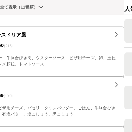
全て表示（11種類）
人
ースドリア風
50
(
216
)
ー、牛豚合びき肉、ウスターソース、ピザ用チーズ、卵、玉ね
ソメ顆粒、トマトソース
59
(
139
)
ピザ用チーズ、パセリ、クミンパウダー、ごはん、牛豚合びき
、有塩バター、塩こしょう、黒こしょう