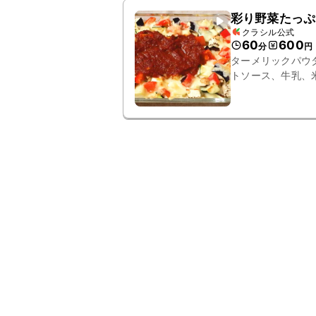
彩り野菜たっぷ
クラシル公式
60
600
分
円
ターメリックパウ
トソース、牛乳、