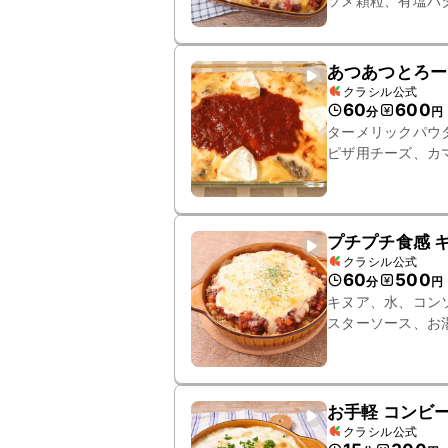
ソメ顆粒、有塩バ
チェダーチーズ
あつあつとろー
クラシル公式
60
600
分
円
ターメリックパウ
ピザ用チーズ、カ
プチプチ食感 
クラシル公式
60
500
分
円
キヌア、水、コン
スターソース、お
ズ、パセリ
お手軽 コンビ
クラシル公式