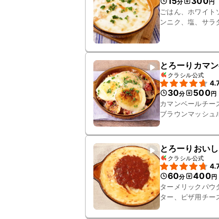
15
300
分
円
ごはん、ホワイト
ンニク、塩、サラ
とろーりカマン
クラシル公式
4.
30
500
分
円
カマンベールチー
ブラウンマッシュ
とろーりおいし
クラシル公式
4.
60
400
分
円
ターメリックパウ
ター、ピザ用チー