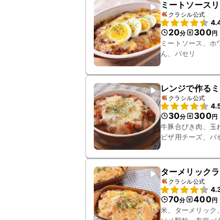
ミートソースリ
クラシル公式
4.
20
300
分
円
ミートソース、ホ
ん、パセリ
レンジで作るミ
クラシル公式
4.
30
300
分
円
牛豚合びき肉、玉
ピザ用チーズ、パ
ターメリックラ
クラシル公式
4.
70
400
分
円
米、ターメリック