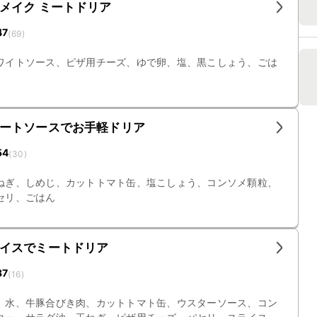
メイク ミートドリア
47
(
69
)
ワイトソース、ピザ用チーズ、ゆで卵、塩、黒こしょう、ごは
ートソースでお手軽ドリア
54
(
30
)
ねぎ、しめじ、カットトマト缶、塩こしょう、コンソメ顆粒、
セリ、ごはん
イスでミートドリア
37
(
16
)
、水、牛豚合びき肉、カットトマト缶、ウスターソース、コン