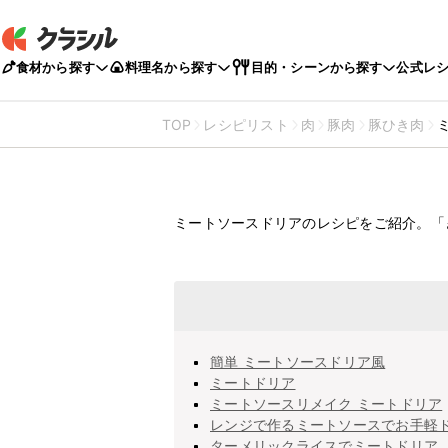
食材から探す
料理名から探す
目的・シーンから探す
公式レ
TOP
レシピリスト
肉
豚肉
豚ひき肉
ミートソースドリ
ミートソースドリアのレシピをご紹介。「
簡単 ミートソースドリア風
ミートドリア
ミートソースリメイク ミートドリア
レンジで作るミートソースでお手軽
ターメリックライスでミートドリア