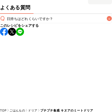
よくある質問
Q
日持ちはどれくらいですか？
+
このレシピをシェアする
こちらのレシピは出来たてをお召し上がりいただくことをお
すすめします。

A
※日持ちは目安です。
こちら
の注意事項をご確認の上、正し
TOP
ごはんもの
ドリア
プチプチ食感 キヌアのミートドリア