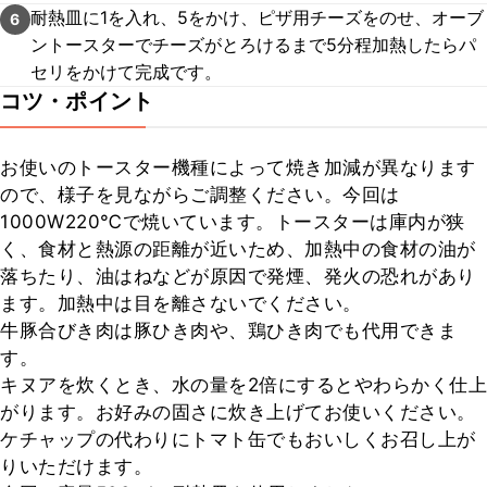
耐熱皿に1を入れ、5をかけ、ピザ用チーズをのせ、オーブ
6
ントースターでチーズがとろけるまで5分程加熱したらパ
セリをかけて完成です。
コツ・ポイント
お使いのトースター機種によって焼き加減が異なります
ので、様子を見ながらご調整ください。今回は
1000W220℃で焼いています。トースターは庫内が狭
く、食材と熱源の距離が近いため、加熱中の食材の油が
落ちたり、油はねなどが原因で発煙、発火の恐れがあり
ます。加熱中は目を離さないでください。

牛豚合びき肉は豚ひき肉や、鶏ひき肉でも代用できま
す。

キヌアを炊くとき、水の量を2倍にするとやわらかく仕上
がります。お好みの固さに炊き上げてお使いください。

ケチャップの代わりにトマト缶でもおいしくお召し上が
りいただけます。
