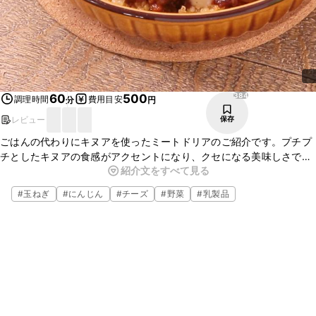
384
60
500
調理時間
費用目安
分
円
レビュー
保存
ごはんの代わりにキヌアを使ったミートドリアのご紹介です。プチプ
チとしたキヌアの食感がアクセントになり、クセになる美味しさで
紹介文をすべて見る
す。ミートソースはケチャップを使って甘めに仕上げてみました。是
非お試しください。
#
玉ねぎ
#
にんじん
#
チーズ
#
野菜
#
乳製品