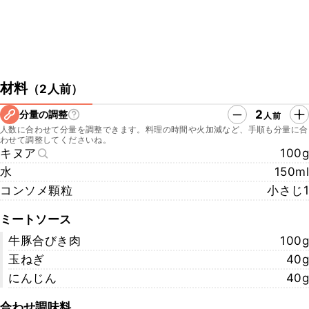
材料
（
2人前
）
2
分量の調整
人前
人数に合わせて分量を調整できます。料理の時間や火加減など、手順も分量に合
わせて調整してくださいね。
キヌア
100g
水
150ml
コンソメ顆粒
小さじ1
ミートソース
牛豚合びき肉
100g
玉ねぎ
40g
にんじん
40g
合わせ調味料