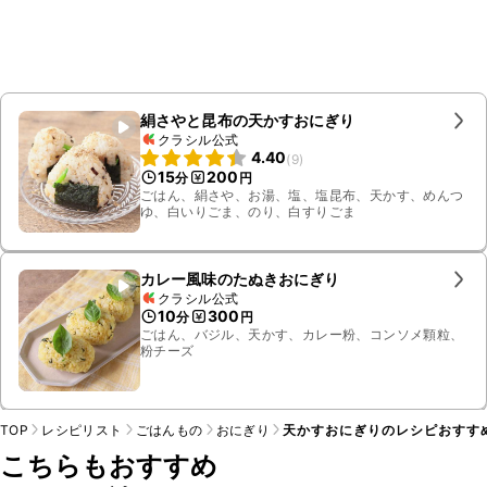
絹さやと昆布の天かすおにぎり
クラシル公式
4.40
(
9
)
15
200
分
円
ごはん、絹さや、お湯、塩、塩昆布、天かす、めんつ
ゆ、白いりごま、のり、白すりごま
カレー風味のたぬきおにぎり
クラシル公式
10
300
分
円
ごはん、バジル、天かす、カレー粉、コンソメ顆粒、
粉チーズ
TOP
レシピリスト
ごはんもの
おにぎり
天かすおにぎりのレシピおすす
こちらもおすすめ