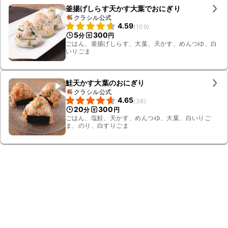
釜揚げしらす天かす大葉でおにぎり
クラシル公式
4.59
(
109
)
5
300
分
円
ごはん、釜揚げしらす、大葉、天かす、めんつゆ、白
いりごま
鮭天かす大葉のおにぎり
クラシル公式
4.65
(
38
)
20
300
分
円
ごはん、塩鮭、天かす、めんつゆ、大葉、白いりご
ま、のり、白すりごま