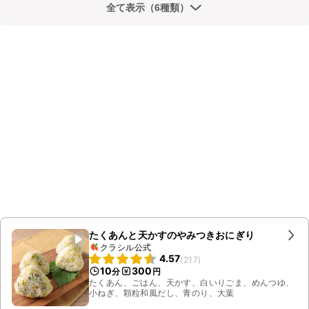
全て表示（6種類）
たくあんと天かすのやみつきおにぎり
クラシル公式
4.57
(
217
)
10
300
分
円
たくあん、ごはん、天かす、白いりごま、めんつゆ、
小ねぎ、顆粒和風だし、青のり、大葉