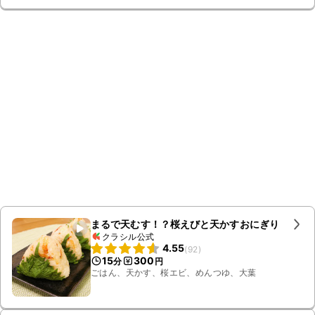
まるで天むす！？桜えびと天かすおにぎり
クラシル公式
4.55
(
92
)
15
300
分
円
ごはん、天かす、桜エビ、めんつゆ、大葉