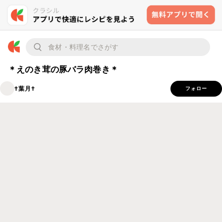
＊えのき茸の豚バラ肉巻き＊
†葉月†
フォロー