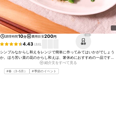
3990
10
200
調理時間
費用目安
分
円
4.43
保存
(
84
)
シンプルなからし和えをレンジで簡単に作ってみてはいかがでしょう
か。ほろ苦い菜の花のからし和えは、箸休めにおすすめの一品です。
紹介文をすべて見る
他の葉野菜で作れますので、ぜひお試しくださいね。
#
春（3–5月）
#
季節のイベント