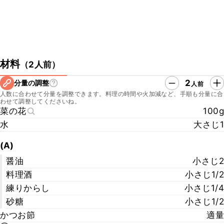
材料
（
2人前
）
2
分量の調整
人前
人数に合わせて分量を調整できます。料理の時間や火加減など、手順も分量に合
わせて調整してくださいね。
菜の花
100g
水
大さじ1
(A)
醤油
小さじ2
料理酒
小さじ1/2
練りからし
小さじ1/4
砂糖
小さじ1/2
かつお節
適量