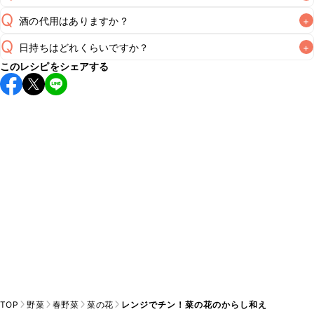
Q
酒の代用はありますか？
+
A
Q
日持ちはどれくらいですか？
+
A
このレシピをシェアする
保存期間は冷蔵で翌日中が目安です。なるべくお早めにお召
し上がりください。

A
※日持ちは目安です。
こちら
の注意事項をご確認の上、正し
TOP
野菜
春野菜
菜の花
レンジでチン！菜の花のからし和え