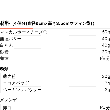
材料
（
4個分(直径9cm×高さ3.5cmマフィン型)
）
マスカルポーネチーズ
50g
無塩バター
40g
白あん
40g
砂糖
30g
卵黄
1個分
粉類
薄力粉
30g
ココアパウダー
3g
ベーキングパウダー
2g
メレンゲ
卵白
1個分