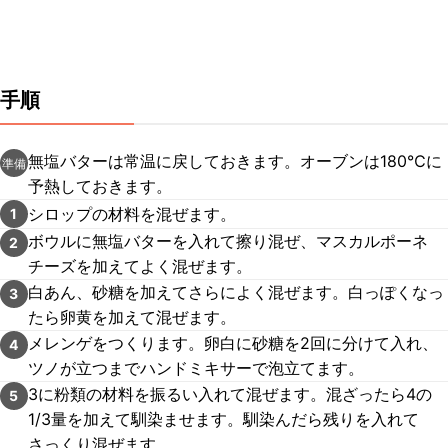
手順
無塩バターは常温に戻しておきます。オーブンは180℃に
準備
予熱しておきます。
シロップの材料を混ぜます。
1
ボウルに無塩バターを入れて擦り混ぜ、マスカルポーネ
2
チーズを加えてよく混ぜます。
白あん、砂糖を加えてさらによく混ぜます。白っぽくなっ
3
たら卵黄を加えて混ぜます。
メレンゲをつくります。卵白に砂糖を2回に分けて入れ、
4
ツノが立つまでハンドミキサーで泡立てます。
3に粉類の材料を振るい入れて混ぜます。混ざったら4の
5
1/3量を加えて馴染ませます。馴染んだら残りを入れて
さっくり混ぜます。