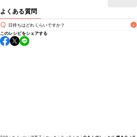
よくある質問
Q
日持ちはどれくらいですか？
+
このレシピをシェアする
保存期間は冷蔵で2~3日が目安です。なるべくお早めにお召
し上がりください。

A
※日持ちは目安です。
こちら
の注意事項をご確認の上、正し