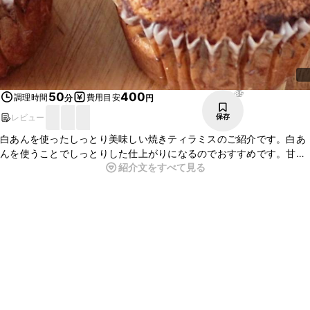
85
50
400
調理時間
費用目安
分
円
レビュー
保存
白あんを使ったしっとり美味しい焼きティラミスのご紹介です。白あ
んを使うことでしっとりした仕上がりになるのでおすすめです。甘さ
紹介文をすべて見る
控えめの味付けなのでお好みでお砂糖の量は調節して下さいね。とっ
ても美味しいので是非作ってみてくださいね。