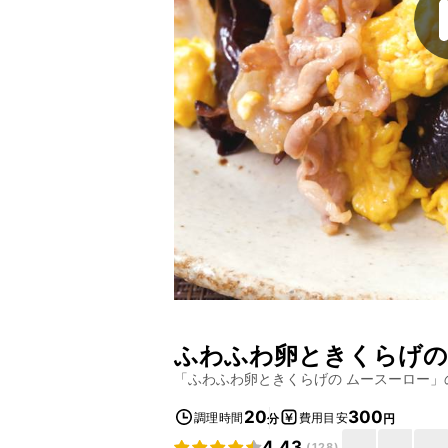
ふわふわ卵ときくらげの
「
ふわふわ卵ときくらげの ムースーロー
」
20
300
調理時間
費用目安
分
円
4.43
(
128
)