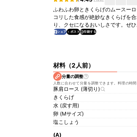
ふわふわ卵ときくらげのムースーロ
コリした食感が絶妙なきくらげを合
り、クセになるおいしさです。ぜひ
印刷する
シェア
ポスト
材料
（
2人前
）
分量の調整
人数に合わせて分量を調整できます。料理の時間
豚肩ロース (薄切り)
きくらげ
水 (戻す用)
卵 (Mサイズ)
塩こしょう
(A)