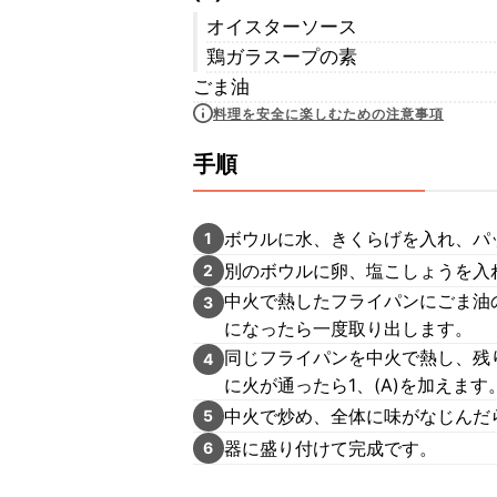
オイスターソース
鶏ガラスープの素
ごま油
料理を安全に楽しむための注意事項
手順
ボウルに水、きくらげを入れ、パ
1
別のボウルに卵、塩こしょうを入
2
中火で熱したフライパンにごま油
3
になったら一度取り出します。
同じフライパンを中火で熱し、残
4
に火が通ったら1、(A)を加えます
中火で炒め、全体に味がなじんだ
5
器に盛り付けて完成です。
6