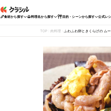
食材から探す
料理名から探す
目的・シーンから探す
公式レ
TOP
肉料理
ふわふわ卵ときくらげの ム