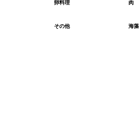
※日持ちは目安です。
こちら
卵料理
肉
その他
海