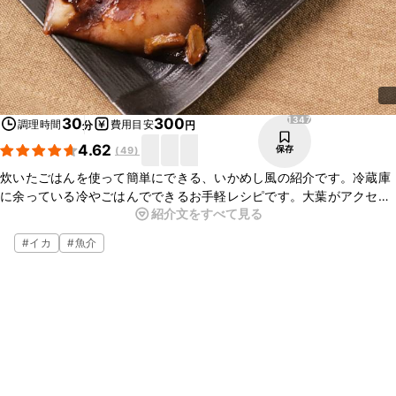
1347
30
300
調理時間
費用目安
分
円
4.62
保存
(
49
)
炊いたごはんを使って簡単にできる、いかめし風の紹介です。冷蔵庫
に余っている冷やごはんでできるお手軽レシピです。大葉がアクセン
紹介文をすべて見る
トになっています。味がしっかり染み込んでいておいしいので、ぜひ
作ってみてくださいね。
#
イカ
#
魚介