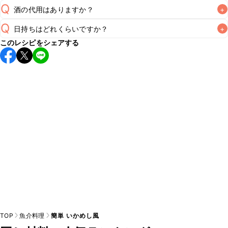
Q
酒の代用はありますか？
+
A
Q
日持ちはどれくらいですか？
+
A
このレシピをシェアする
保存期間は冷蔵で当日中が目安です。なるべくお早めにお召
し上がりください。

A
※日持ちは目安です。
こちら
の注意事項をご確認の上、正し
TOP
魚介料理
簡単 いかめし風