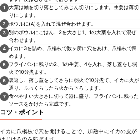
大葉は軸を切り落としてみじん切りにします。生姜は薄切
1
りにします。
ボウルに(A)を入れて混ぜ合わせます。
2
別のボウルにごはん、2を大さじ1、1の大葉を入れて混ぜ
3
合わせます。
イカに3を詰め、爪楊枝で数ヶ所に穴をあけ、爪楊枝で留
4
めます。
フライパンに残りの2、1の生姜、4を入れ、落し蓋をし弱
5
火で10分煮ます。
裏返し、落し蓋をしてさらに弱火で10分煮て、イカに火が
6
通り、ふっくらしたら火から下ろします。
食べやすい大きさに切って器に盛り、フライパンに残った
7
ソースをかけたら完成です。
コツ・ポイント
イカに爪楊枝で穴を開けることで、加熱中にイカの皮が
はじけるのを防ぎます。
