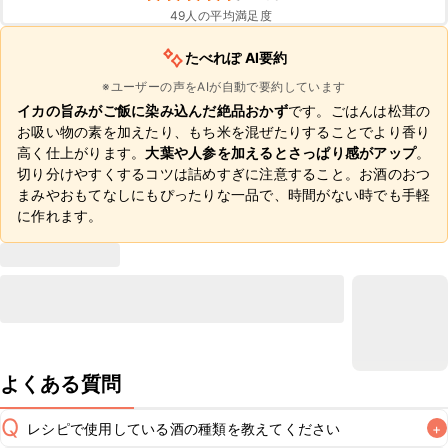
49
人の平均満足度
たべれぽ AI要約
※ユーザーの声をAIが自動で要約しています
イカの旨みがご飯に染み込んだ絶品おかず
です。ごはんは松茸の
お吸い物の素を加えたり、もち米を混ぜたりすることでより香り
高く仕上がります。
大葉や人参を加えるとさっぱり感がアップ
。
切り分けやすくするコツは詰めすぎに注意すること。お酒のおつ
まみやおもてなしにもぴったりな一品で、時間がない時でも手軽
に作れます。
よくある質問
Q
レシピで使用している酒の種類を教えてください
+