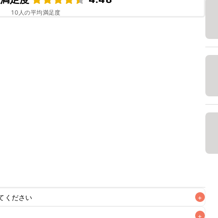
10
人の平均満足度
てください
+
+