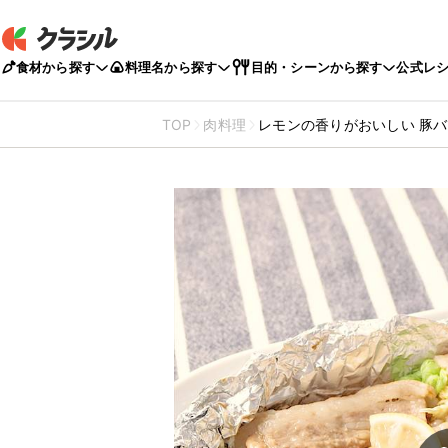
食材から探す
料理名から探す
目的・シーンから探す
公式レ
TOP
肉料理
レモンの香りがおいしい 豚