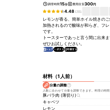
15
300
調理時間
費用目安
分
円
4.48
(
10
)
レモンが香る、簡単ホイル焼きのご
加熱されるので酸味が和らぎ、フレ
です。
トースターであっと言う間に出来ま
ぜひお試しください。
印刷する
シェア
ポスト
材料
（
1人前
）
分量の調整
人数に合わせて分量を調整できます。料理の時間
豚バラ肉 (薄切り)
キャベツ
レモン