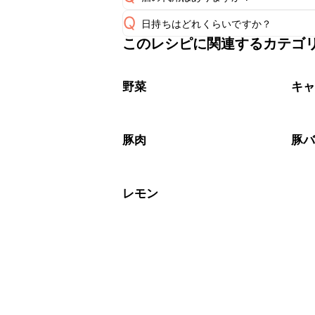
A
Q
日持ちはどれくらいですか？
A
このレシピに関連するカテゴ
保存期間は冷蔵で翌日中が目安です。
A
※日持ちは目安です。
こちら
野菜
キ
豚肉
豚
レモン