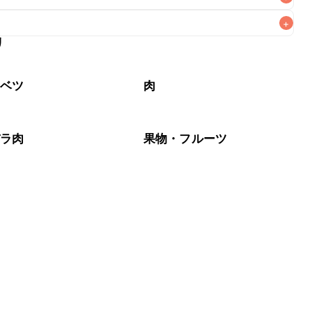
+
リ
なるべくお早めにお召し上がりください。

ャベツ
肉
バラ肉
果物・フルーツ