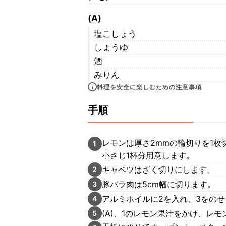
(A)
塩こしょう
しょうゆ
酒
みりん
料理を安全に楽しむための注意事項
手順
レモンは厚さ2mmの輪切りを1
1
小さじ1杯分用意します。
キャベツはざく切りにします。
2
豚バラ肉は5cm幅に切ります。
3
アルミホイルに2を入れ、3をのせ
4
(A)、1のレモン果汁をかけ、レ
5