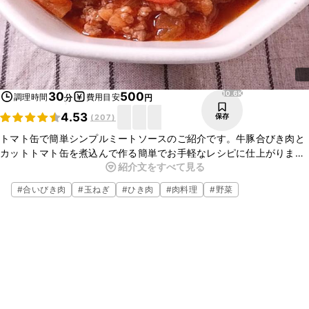
10.6K
30
500
調理時間
費用目安
分
円
4.53
保存
(
207
)
トマト缶で簡単シンプルミートソースのご紹介です。牛豚合びき肉と
カットトマト缶を煮込んで作る簡単でお手軽なレシピに仕上がりまし
紹介文をすべて見る
た。スパゲティやグラタンなどにもピッタリです。とても簡単ですの
で、ぜひお試しください。
#
合いびき肉
#
玉ねぎ
#
ひき肉
#
肉料理
#
野菜