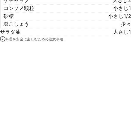
ケチャップ
大さじ2
コンソメ顆粒
小さじ1
砂糖
小さじ1/2
塩こしょう
少々
サラダ油
大さじ1
料理を安全に楽しむための注意事項