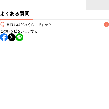
よくある質問
Q
日持ちはどれくらいですか？
+
このレシピをシェアする
保存期間は冷蔵で翌日中が目安です。なるべくお早めにお召
し上がりください。

A
※日持ちは目安です。
こちら
の注意事項をご確認の上、正し