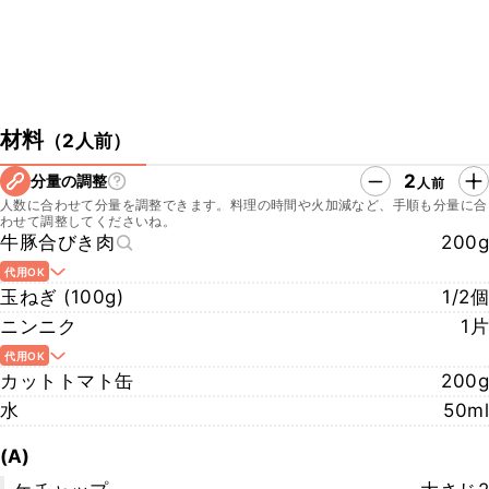
材料
（
2人前
）
2
分量の調整
人前
人数に合わせて分量を調整できます。料理の時間や火加減など、手順も分量に合
わせて調整してくださいね。
牛豚合びき肉
200g
代用OK
玉ねぎ (100g)
1/2個
ニンニク
1片
代用OK
カットトマト缶
200g
水
50ml
(A)