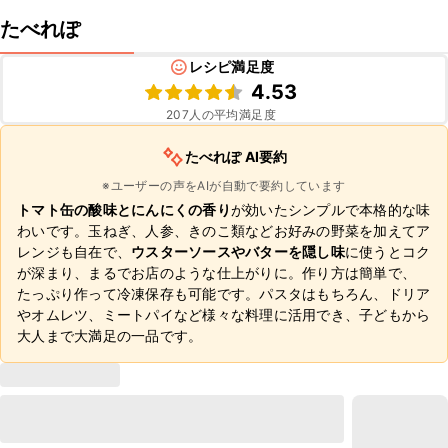
たべれぽ
レシピ満足度
4.53
207
人の平均満足度
たべれぽ AI要約
※ユーザーの声をAIが自動で要約しています
トマト缶の酸味とにんにくの香り
が効いたシンプルで本格的な味
わいです。玉ねぎ、人参、きのこ類などお好みの野菜を加えてア
レンジも自在で、
ウスターソースやバターを隠し味
に使うとコク
が深まり、まるでお店のような仕上がりに。作り方は簡単で、
たっぷり作って冷凍保存も可能です。パスタはもちろん、ドリア
やオムレツ、ミートパイなど様々な料理に活用でき、子どもから
大人まで大満足の一品です。