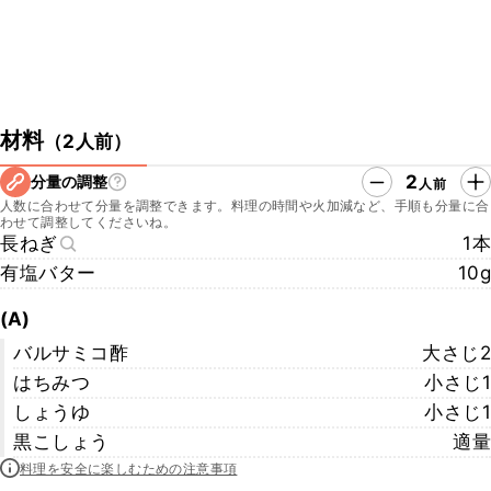
材料
（
2人前
）
2
分量の調整
人前
人数に合わせて分量を調整できます。料理の時間や火加減など、手順も分量に合
わせて調整してくださいね。
長ねぎ
1本
有塩バター
10g
(A)
バルサミコ酢
大さじ2
はちみつ
小さじ1
しょうゆ
小さじ1
黒こしょう
適量
料理を安全に楽しむための注意事項