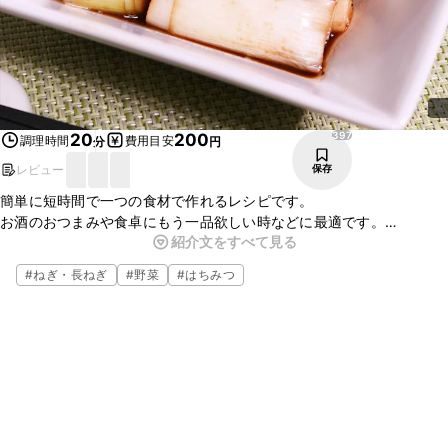
397
20
200
調理時間
費用目安
分
円
レビュー
保存
簡単に短時間で一つの食材で作れるレシピです。
お酒のおつまみや食卓にもう一品欲しい時などに最適です。
紹介文をすべて見る
冷蔵庫に余ってしまった野菜などを加えても美味しく頂けます。きの
こやベーコンがオススメです。お好みでアレンジしてみて下さい。
#
ねぎ・長ねぎ
#
野菜
#
はちみつ