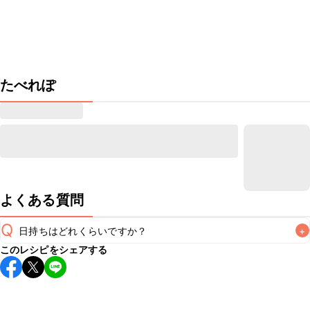
たべれぽ
よくある質問
Q
日持ちはどれくらいですか？
+
このレシピをシェアする
保存期間は冷蔵で当日中が目安です。なるべくお早めにお召
し上がりください。

A
※日持ちは目安です。
こちら
の注意事項をご確認の上、正し