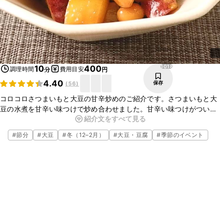
1018
10
400
調理時間
費用目安
分
円
4.40
保存
(
56
)
コロコロさつまいもと大豆の甘辛炒めのご紹介です。さつまいもと大
豆の水煮を甘辛い味つけで炒め合わせました。甘辛い味つけがついく
紹介文をすべて見る
せになり、手が止まらない一品ですよ。ぜひお試しくださいね。
#
節分
#
大豆
#
冬（12–2月）
#
大豆・豆腐
#
季節のイベント