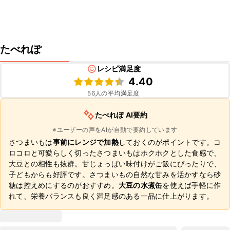
たべれぽ
レシピ満足度
4.40
56
人の平均満足度
たべれぽ AI要約
※ユーザーの声をAIが自動で要約しています
さつまいもは
事前にレンジで加熱
しておくのがポイントです。コ
ロコロと可愛らしく切ったさつまいもはホクホクとした食感で、
大豆との相性も抜群。甘じょっぱい味付けがご飯にぴったりで、
子どもからも好評です。さつまいもの自然な甘みを活かすなら砂
糖は控えめにするのがおすすめ。
大豆の水煮缶
を使えば手軽に作
れて、栄養バランスも良く満足感のある一品に仕上がります。