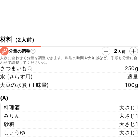
材料
（
2人前
）
2
分量の調整
人前
人数に合わせて分量を調整できます。料理の時間や火加減など、手順も分量に合
わせて調整してくださいね。
さつまいも
250g
水 (さらす用)
適量
大豆の水煮 (正味量)
100g
(A)
料理酒
大さじ1
みりん
大さじ1
砂糖
大さじ1
しょうゆ
大さじ1