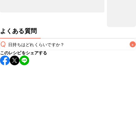
よくある質問
Q
日持ちはどれくらいですか？
+
このレシピをシェアする
保存期間は冷蔵で翌日中が目安です。なるべくお早めにお召
し上がりください。

A
※日持ちは目安です。
こちら
の注意事項をご確認の上、正し