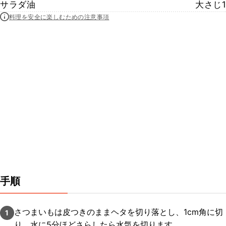
サラダ油
大さじ1
料理を安全に楽しむための注意事項
手順
さつまいもは皮つきのままヘタを切り落とし、1cm角に切
1
り、水に5分ほどさらしたら水気を切ります。