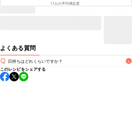
11
人の平均満足度
よくある質問
Q
日持ちはどれくらいですか？
+
このレシピをシェアする
保存期間は冷蔵で当日中が目安です。なるべくお早めにお召
し上がりください。

A
※日持ちは目安です。
こちら
の注意事項をご確認の上、正し