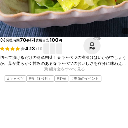
1641
70
100
調理時間
費用目安
分
円
4.13
保存
(
11
)
切って漬けるだけの簡単副菜！春キャベツの浅漬けはいかがでしょう
か。葉が柔らかく甘みのある春キャベツのおいしさを存分に味わえる
紹介文をすべて見る
ように、塩、昆布、鷹の爪のみでシンプルに仕上げました。ぜひお試
しくださいね。
#
キャベツ
#
春（3–5月）
#
野菜
#
季節のイベント