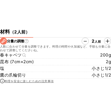
材料
（
2人前
）
2
分量の調整
人前
人数に合わせて分量を調整できます。料理の時間や火加減など、手順も分量に合
わせて調整してくださいね。
春キャベツ
200g
昆布 (7cm×2cm)
2g
塩
小さじ1/2
鷹の爪輪切り
小さじ1/2
料理を安全に楽しむための注意事項