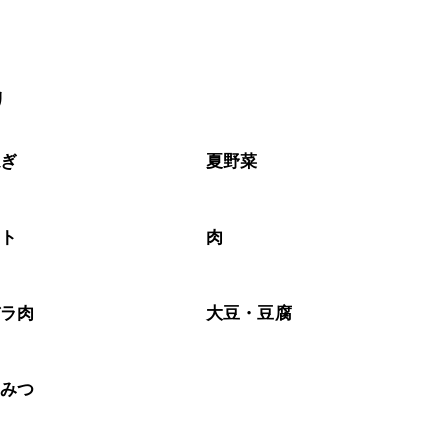
リ
ねぎ
夏野菜
マト
肉
バラ肉
大豆・豆腐
ちみつ