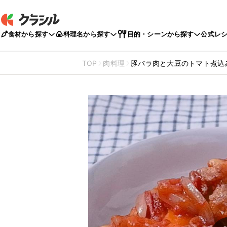
食材から探す
料理名から探す
目的・シーンから探す
公式レ
TOP
肉料理
豚バラ肉と大豆のトマト煮込