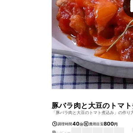
豚バラ肉と大豆のトマト
「
豚バラ肉と大豆のトマト煮込み
」の作り
40
800
調理時間
費用目安
分
円
レビュー