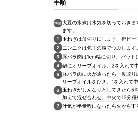
手順
大豆の水煮は水気を切っておきま
準備
ます。
玉ねぎは薄切りにします。橙ピー
1
ニンニクは包丁の腹でつぶします
2
豚バラ肉は1cm幅に切り、バッ
3
鍋にオリーブオイル、2を入れて
4
豚バラ肉に火が通ったら一度取り
5
リーブオイルをひき、1を入れて
玉ねぎがしんなりとしてきたら5を
6
加えて混ぜ合わせ、中火で15分程
汁気が半量程になったら火から下
7