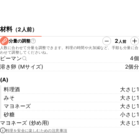
材料
（
2人前
）
2
分量の調整
人前
人数に合わせて分量を調整できます。料理の時間や火加減など、手順も分量に合
わせて調整してくださいね。
ピーマン
4個
溶き卵 (Mサイズ)
2個分
(A)
料理酒
大さじ1
みそ
大さじ1
マヨネーズ
大さじ1
砂糖
小さじ1
マヨネーズ (炒め用)
大さじ1
料理を安全に楽しむための注意事項