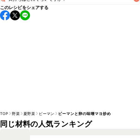
A
このレシピをシェアする
保存期間は冷蔵で翌日中が目安です。なるべくお早めにお召
し上がりください。

A
※日持ちは目安です。
こちら
の注意事項をご確認の上、正し
TOP
野菜
夏野菜
ピーマン
ピーマンと卵の味噌マヨ炒め
同じ材料の人気ランキング