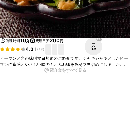
375
10
200
調理時間
費用目安
分
円
4.21
保存
(
18
)
ピーマンと卵の味噌マヨ炒めのご紹介です。シャキシャキとしたピー
マンの食感とやさしい味のふわふわ卵をみそマヨ炒めにしました。み
紹介文をすべて見る
そのコクとマヨネーズの風味がとてもおいしいですよ。ぜひお試しく
ださい。