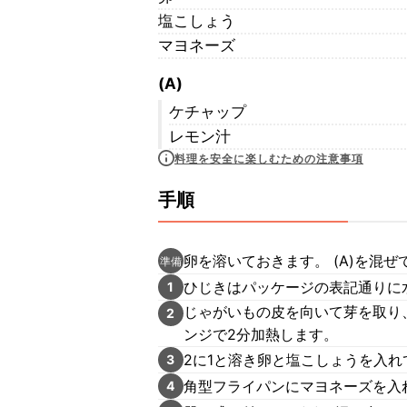
塩こしょう
マヨネーズ
(A)
ケチャップ
レモン汁
料理を安全に楽しむための注意事項
手順
卵を溶いておきます。 (A)を混ぜ
準備
ひじきはパッケージの表記通りに
1
じゃがいもの皮を向いて芽を取り、
2
ンジで2分加熱します。
2に1と溶き卵と塩こしょうを入れ
3
角型フライパンにマヨネーズを入
4