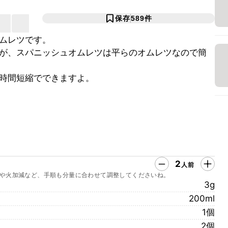
保存
589
件
ムレツです。
が、スパニッシュオムレツは平らのオムレツなので簡
時間短縮でできますよ。
2
人前
や火加減など、手順も分量に合わせて調整してくださいね。
3g
200ml
1個
2個