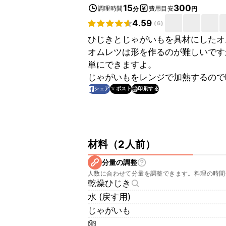
15
300
調理時間
費用目安
分
円
4.59
(
6
)
ひじきとじゃがいもを具材にしたオ
オムレツは形を作るのが難しいです
単にできますよ。
じゃがいもをレンジで加熱するので
印刷する
シェア
ポスト
材料
（
2人前
）
分量の調整
人数に合わせて分量を調整できます。料理の時間
乾燥ひじき
水 (戻す用)
じゃがいも
卵