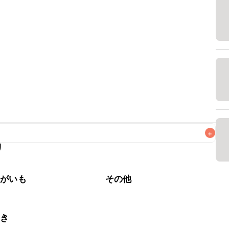
+
リ
なるべくお早めにお召し上がりください。

ゃがいも
その他
じき