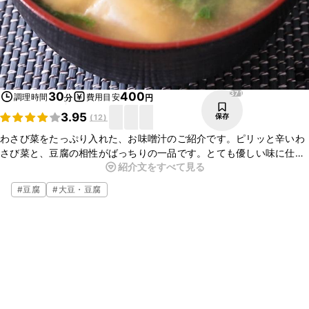
371
30
400
調理時間
費用目安
分
円
3.95
保存
(
12
)
わさび菜をたっぷり入れた、お味噌汁のご紹介です。ピリッと辛いわ
さび菜と、豆腐の相性がばっちりの一品です。とても優しい味に仕上
紹介文をすべて見る
がっています。とても簡単にお作り頂けますよ。ぜひ、今夜の一品に
お試しください。
#
豆腐
#
大豆・豆腐