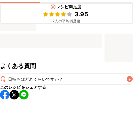
レシピ満足度
3.95
12
人の平均満足度
よくある質問
Q
日持ちはどれくらいですか？
+
このレシピをシェアする
保存期間は冷蔵で翌日中が目安です。なるべくお早めにお召
し上がりください。

A
※日持ちは目安です。
こちら
の注意事項をご確認の上、正し