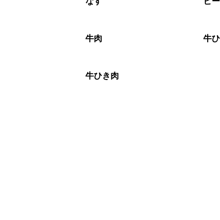
なす
ピ
牛肉
牛
牛ひき肉