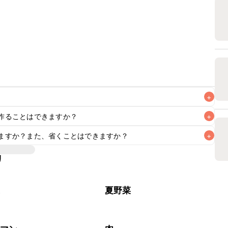
+
作ることはできますか？
+
なるべくお早めにお召し上がりください。

ますか？また、省くことはできますか？
+
リ
ます。レシピと同量を目安に、お好みの風味になるようご調
菜
夏野菜