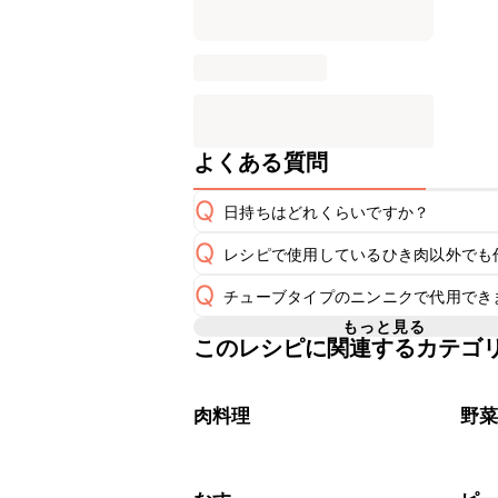
よくある質問
Q
日持ちはどれくらいですか？
Q
レシピで使用しているひき肉以外でも
保存期間は冷蔵で翌日中が目安です。
A
Q
チューブタイプのニンニクで代用でき
A
※日持ちは目安です。
こちら
もっと見る
このレシピに関連するカテゴ
チューブタイプのニンニクで代用でき
A
肉料理
野