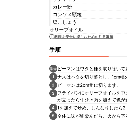
カレー粉
コンソメ顆粒
塩こしょう
オリーブオイル
料理を安全に楽しむための注意事項
手順
ピーマンはワタと種を取り除いて
準備
ナスはヘタを切り落とし、1cm幅
1
ピーマンは2cm角に切ります。
2
フライパンにオリーブオイルを中
3
が立ったら牛ひき肉を加えて色が
1を加えて炒め、しんなりしたら2
4
全体に味が馴染んだら、火から下
5