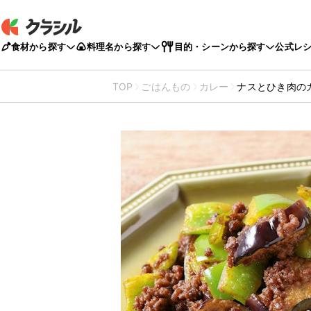
食材から探す
料理名から探す
目的・シーンから探す
公式レ
TOP
ごはんもの
カレー
ナスとひき肉の