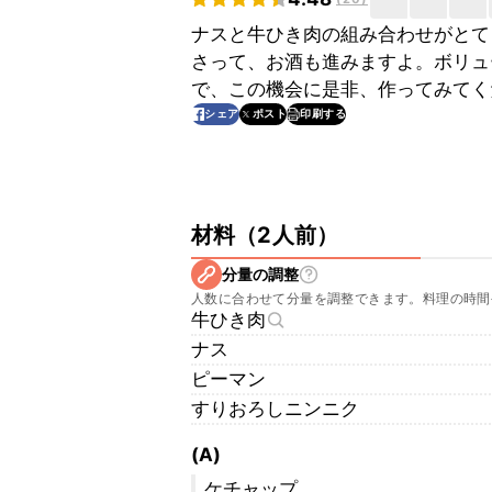
ナスと牛ひき肉の組み合わせがとて
さって、お酒も進みますよ。ボリュ
で、この機会に是非、作ってみてく
印刷する
シェア
ポスト
材料
（
2人前
）
分量の調整
人数に合わせて分量を調整できます。料理の時間
牛ひき肉
ナス
ピーマン
すりおろしニンニク
(A)
ケチャップ