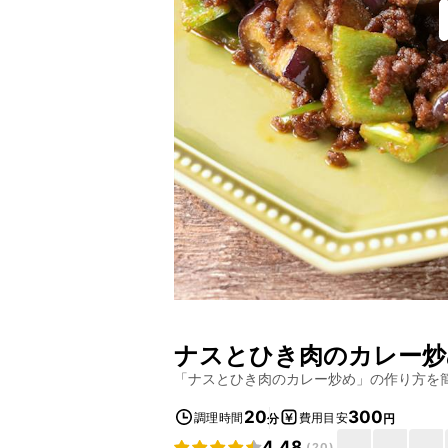
ナスとひき肉のカレー炒
「
ナスとひき肉のカレー炒め
」の作り方を
20
300
調理時間
費用目安
分
円
4.48
(
20
)