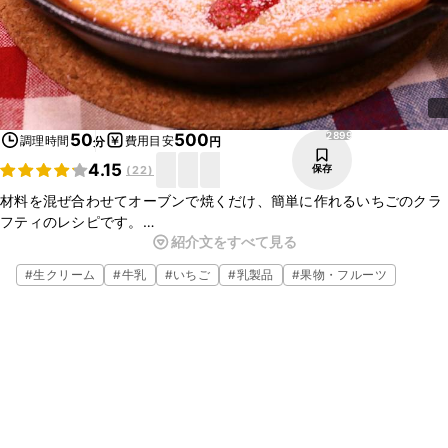
2899
50
500
調理時間
費用目安
分
円
4.15
保存
(
22
)
材料を混ぜ合わせてオーブンで焼くだけ、簡単に作れるいちごのクラ
フティのレシピです。
紹介文をすべて見る
今回は旬のいちごを使用しましたが、さくらんぼやりんご、ブルーベ
リーなど様々なフルーツに変えても作れるので、是非アレンジしてみ
#
生クリーム
#
牛乳
#
いちご
#
乳製品
#
果物・フルーツ
てくださいね。