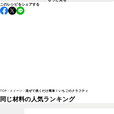
※日持ちは目安です。
こちら
の注意事項をご確認の上、正し
このレシピをシェアする
薄力粉は小麦粉の一種のため、ご家庭にある小麦粉を使用し
てお作りいただけます。小麦粉は粒子の大きさやグルテンと
呼ばれる成分の性質によって、薄力粉、中力粉、強力粉など
A
と分類されております。「小麦粉」とパッケージに記載され
ている製品は薄力粉の場合が多いですが、念のため表記をよ
TOP
スイーツ
混ぜて焼くだけ簡単！いちごのクラフティ
同じ材料の人気ランキング