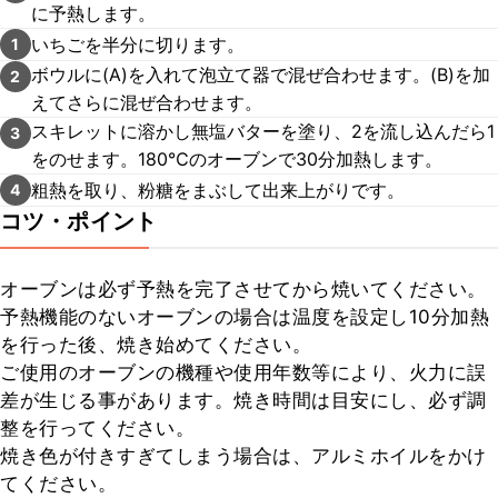
に予熱します。
いちごを半分に切ります。
1
ボウルに(A)を入れて泡立て器で混ぜ合わせます。(B)を加
2
えてさらに混ぜ合わせます。
スキレットに溶かし無塩バターを塗り、2を流し込んだら1
3
をのせます。180℃のオーブンで30分加熱します。
粗熱を取り、粉糖をまぶして出来上がりです。
4
コツ・ポイント
オーブンは必ず予熱を完了させてから焼いてください。

予熱機能のないオーブンの場合は温度を設定し10分加熱
を行った後、焼き始めてください。

ご使用のオーブンの機種や使用年数等により、火力に誤
差が生じる事があります。焼き時間は目安にし、必ず調
整を行ってください。

焼き色が付きすぎてしまう場合は、アルミホイルをかけ
てください。