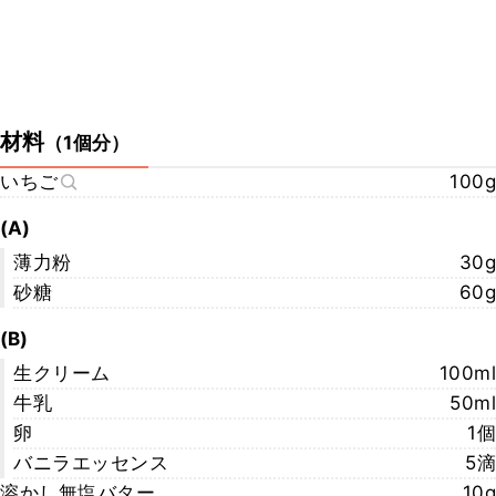
材料
（
1個分
）
いちご
100g
(A)
薄力粉
30g
砂糖
60g
(B)
生クリーム
100ml
牛乳
50ml
卵
1個
バニラエッセンス
5滴
溶かし無塩バター
10g