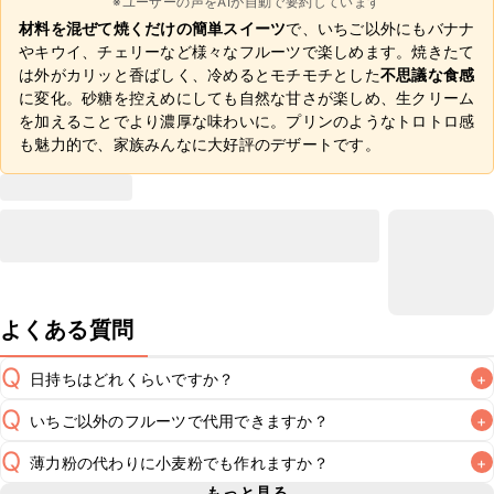
※ユーザーの声をAIが自動で要約しています
材料を混ぜて焼くだけの簡単スイーツ
で、いちご以外にもバナナ
やキウイ、チェリーなど様々なフルーツで楽しめます。焼きたて
は外がカリッと香ばしく、冷めるとモチモチとした
不思議な食感
に変化。砂糖を控えめにしても自然な甘さが楽しめ、生クリーム
を加えることでより濃厚な味わいに。プリンのようなトロトロ感
も魅力的で、家族みんなに大好評のデザートです。
よくある質問
Q
日持ちはどれくらいですか？
+
Q
いちご以外のフルーツで代用できますか？
+
保存期間は冷蔵で翌日中が目安です。なるべくお早めにお召
し上がりください。

Q
薄力粉の代わりに小麦粉でも作れますか？
+
A
ブルーベリーやさくらんぼ、りんごなどお好みのフルーツで
A
もっと見る