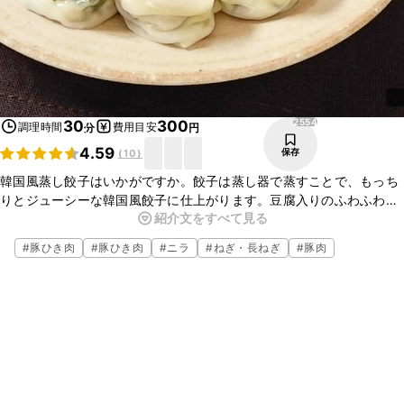
2554
30
300
調理時間
費用目安
分
円
4.59
保存
(
10
)
韓国風蒸し餃子はいかがですか。餃子は蒸し器で蒸すことで、もっち
りとジューシーな韓国風餃子に仕上がります。豆腐入りのふわふわと
紹介文をすべて見る
したタネは香味野菜を加え、さっぱりといただけますよ。ぜひ一度お
試しくださいね。
#
豚ひき肉
#
豚ひき肉
#
ニラ
#
ねぎ・長ねぎ
#
豚肉