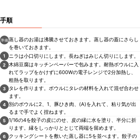
手順
蒸し器のお湯は沸騰させておきます。蒸し器の蓋にさらし
準備
を巻いておきます。
ニラは小口切りにします。長ねぎはみじん切りにします。
1
木綿豆腐はキッチンペーパーで包みます。耐熱ボウルに入
2
れてラップをかけずに600Wの電子レンジで2分加熱し、
粗熱を取ります。
タレを作ります。ボウルにタレの材料を入れて混ぜ合わせ
3
ます。
別のボウルに2、1、豚ひき肉、(A)を入れて、粘り気が出
4
るまで手でよく捏ねます。
1/16の4を餃子の皮にのせ、皮の縁に水を塗り、半分に折
5
ります。縁をしっかりととじて両端を留めます。
クッキングシートを敷いた蒸し器に5を並べます。餃子の
6