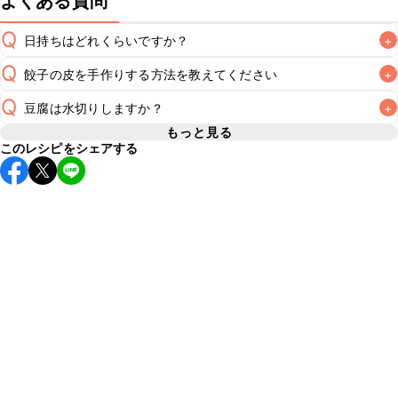
よくある質問
Q
日持ちはどれくらいですか？
+
Q
餃子の皮を手作りする方法を教えてください
+
保存期間は冷蔵で翌日中が目安です。なるべくお早めにお召
し上がりください。

Q
豆腐は水切りしますか？
+
A
A
こちら
もっと見る
※日持ちは目安です。
こちら
の注意事項をご確認の上、正し
このレシピをシェアする
A