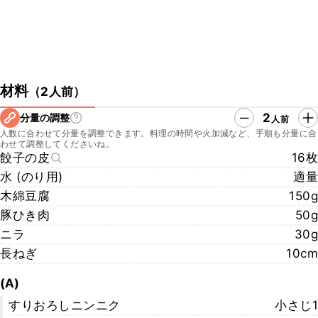
材料
（
2人前
）
2
分量の調整
人前
人数に合わせて分量を調整できます。料理の時間や火加減など、手順も分量に合
わせて調整してくださいね。
餃子の皮
16枚
水 (のり用)
適量
木綿豆腐
150g
豚ひき肉
50g
ニラ
30g
長ねぎ
10cm
(A)
すりおろしニンニク
小さじ1