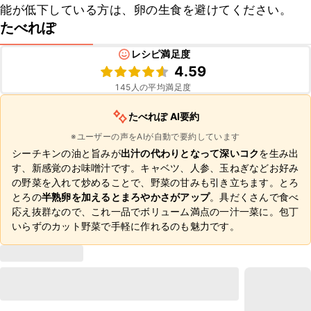
能が低下している方は、卵の生食を避けてください。
たべれぽ
レシピ満足度
4.59
145
人の平均満足度
たべれぽ AI要約
※ユーザーの声をAIが自動で要約しています
シーチキンの油と旨みが
出汁の代わりとなって深いコク
を生み出
す、新感覚のお味噌汁です。キャベツ、人参、玉ねぎなどお好み
の野菜を入れて炒めることで、野菜の甘みも引き立ちます。とろ
とろの
半熟卵を加えるとまろやかさがアップ
。具だくさんで食べ
応え抜群なので、これ一品でボリューム満点の一汁一菜に。包丁
いらずのカット野菜で手軽に作れるのも魅力です。