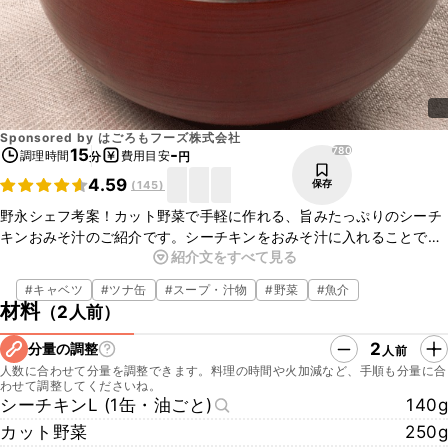
Sponsored by
はごろもフーズ株式会社
780
15
-
調理時間
費用目安
分
円
4.59
保存
(
145
)
野永シェフ考案！カット野菜で手軽に作れる、旨みたっぷりのシーチ
キンおみそ汁のご紹介です。シーチキンをおみそ汁に入れることで、
紹介文をすべて見る
だしの代わりにもなり、具材としての満足感もUP！さらに、シーチキ
ンの油で野菜を炒めることで、コク深い味わいに仕上がりますよ。包
#
キャベツ
#
ツナ缶
#
スープ・汁物
#
野菜
#
魚介
丁・だしいらずで作ったとは思えないほどの満足度ですので、ぜひ
材料
（
2人前
）
作ってみてくださいね。
2
分量の調整
人前
人数に合わせて分量を調整できます。料理の時間や火加減など、手順も分量に合
わせて調整してくださいね。
シーチキンL (1缶・油ごと)
140g
カット野菜
250g