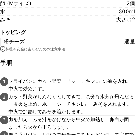
卵 (Mサイズ)
2個
水
300ml
みそ
大さじ2
トッピング
粉チーズ
適量
料理を安全に楽しむための注意事項
手順
フライパンにカット野菜、「シーチキンL」の油を入れ、
1
中火で炒めます。
カット野菜がしんなりとしてきて、余分な水分が飛んだら
2
一度火を止め、水、「シーチキンL」、みそを入れます。
中火で加熱してみそを溶かします。
卵を加え、みそ汁をかけながら中火で加熱し、卵白が固
3
まったら火から下ろします。
器に盛り付け、お好みで粉チーズをトッピングして完成で