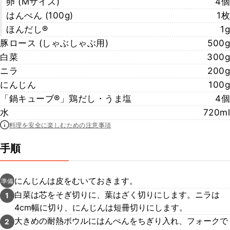
卵 (Mサイズ)
4個
はんぺん (100g)
1枚
ほんだし®︎
1g
豚ロース (しゃぶしゃぶ用)
500g
白菜
300g
ニラ
200g
にんじん
100g
「鍋キューブ®︎」鶏だし・うま塩
4個
水
720ml
料理を安全に楽しむための注意事項
手順
にんじんは皮をむいておきます。
準備
白菜は芯をそぎ切りに、葉はざく切りにします。ニラは
1
4cm幅に切り、にんじんは短冊切りにします。
大きめの耐熱ボウルにはんぺんをちぎり入れ、フォークで
2