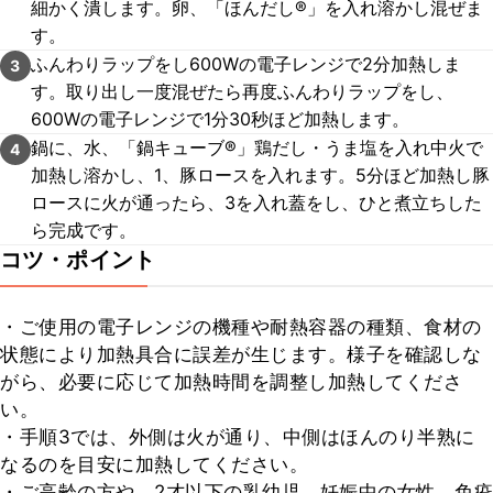
細かく潰します。卵、「ほんだし®︎」を入れ溶かし混ぜま
す。
ふんわりラップをし600Wの電子レンジで2分加熱しま
3
す。取り出し一度混ぜたら再度ふんわりラップをし、
600Wの電子レンジで1分30秒ほど加熱します。
鍋に、水、「鍋キューブ®︎」鶏だし・うま塩を入れ中火で
4
加熱し溶かし、1、豚ロースを入れます。5分ほど加熱し豚
ロースに火が通ったら、3を入れ蓋をし、ひと煮立ちした
ら完成です。
コツ・ポイント
・ご使用の電子レンジの機種や耐熱容器の種類、食材の
状態により加熱具合に誤差が生じます。様子を確認しな
がら、必要に応じて加熱時間を調整し加熱してくださ
い。

・手順3では、外側は火が通り、中側はほんのり半熟に
なるのを目安に加熱してください。

・ご高齢の方や、2才以下の乳幼児、妊娠中の女性、免疫