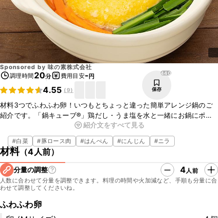
Sponsored by
味の素株式会社
440
20
-
調理時間
費用目安
分
円
4.55
保存
(
9
)
材料3つでふわふわ卵！いつもとちょっと違った簡単アレンジ鍋のご
紹介です。「鍋キューブ®︎」鶏だし・うま塩を水と一緒にお鍋にポン
紹介文をすべて見る
と入れるだけで、簡単に本格的な鍋つゆが作れます。風味豊かな鶏だ
しと濃厚な鶏油のコクを最後まで味わうことができますよ。野菜を
#
白菜
#
豚ロース肉
#
はんぺん
#
にんじん
#
ニラ
たっぷり使って、ビタミンA,C,E(抗酸化ビタミン)もたくさんとれるお
材料
（
4人前
）
食事を、ご家族でお楽しみくださいね！
4
分量の調整
人前
人数に合わせて分量を調整できます。料理の時間や火加減など、手順も分量に合
わせて調整してくださいね。
ふわふわ卵