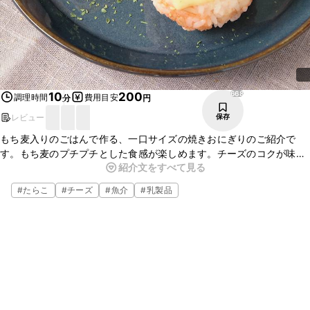
668
10
200
調理時間
費用目安
分
円
レビュー
保存
もち麦入りのごはんで作る、一口サイズの焼きおにぎりのご紹介で
す。もち麦のプチプチとした食感が楽しめます。チーズのコクが味の
紹介文をすべて見る
アクセントになります。こんがり焼き色が付いたチーズに、たらこの
いろどりがとても可愛らしいおにぎりです。
#
たらこ
#
チーズ
#
魚介
#
乳製品