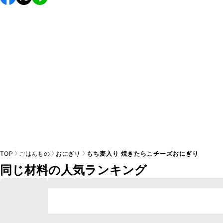
し上がりください。

A
※日持ちは目安です。
こちら
の注意事項をご確認の上、正し
TOP
ごはんもの
おにぎり
もち麦入り 焼きたらこチーズおにぎり
同じ材料の人気ランキング