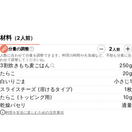
材料
（
2人前
）
2
分量の調整
人前
人数に合わせて分量を調整できます。料理の時間や火加減など、手順も分量に合
わせて調整してくださいね。
3割炊きもち麦ごはん
250g
たらこ
20g
白いりごま
小さじ1
スライスチーズ (溶けるタイプ)
1枚
たらこ (トッピング用)
10g
乾燥パセリ
適量
料理を安全に楽しむための注意事項