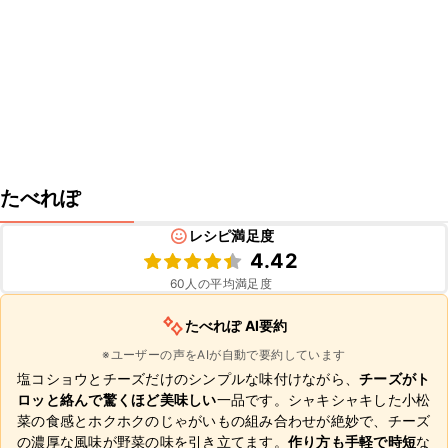
たべれぽ
レシピ満足度
4.42
60
人の平均満足度
たべれぽ AI要約
※ユーザーの声をAIが自動で要約しています
塩コショウとチーズだけのシンプルな味付けながら、
チーズがト
ロッと絡んで驚くほど美味しい
一品です。シャキシャキした小松
菜の食感とホクホクのじゃがいもの組み合わせが絶妙で、チーズ
の濃厚な風味が野菜の味を引き立てます。
作り方も手軽で時短
な