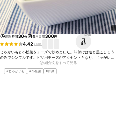
2586
30
300
調理時間
費用目安
分
円
4.42
保存
(
60
)
じゃがいもと小松菜をチーズで炒めました。味付けは塩と黒こしょう
のみでシンプルです。ピザ用チーズがアクセントとなり、じゃがいも
紹介文をすべて見る
のほくほく感と小松菜のシャキシャキ感が楽しめる一品です。簡単に
出来ますので、是非お試しください。
#
じゃがいも
#
小松菜
#
野菜