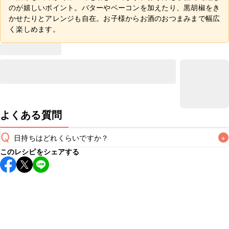
のが嬉しいポイント。バターやベーコンを加えたり、黒胡椒をき
かせたりとアレンジも自在。お子様からお酒のおつまみまで幅広
く楽しめます。
よくある質問
Q
日持ちはどれくらいですか？
+
このレシピをシェアする
保存期間は冷蔵で翌日中が目安です。なるべくお早めにお召
し上がりください。

A
※日持ちは目安です。
こちら
の注意事項をご確認の上、正し