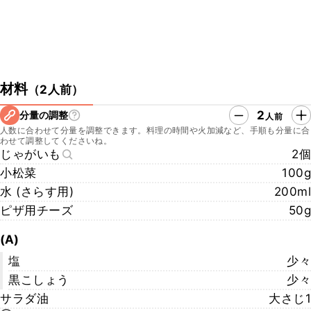
材料
（
2人前
）
2
分量の調整
人前
人数に合わせて分量を調整できます。料理の時間や火加減など、手順も分量に合
わせて調整してくださいね。
じゃがいも
2個
小松菜
100g
水 (さらす用)
200ml
ピザ用チーズ
50g
(A)
塩
少々
黒こしょう
少々
サラダ油
大さじ1