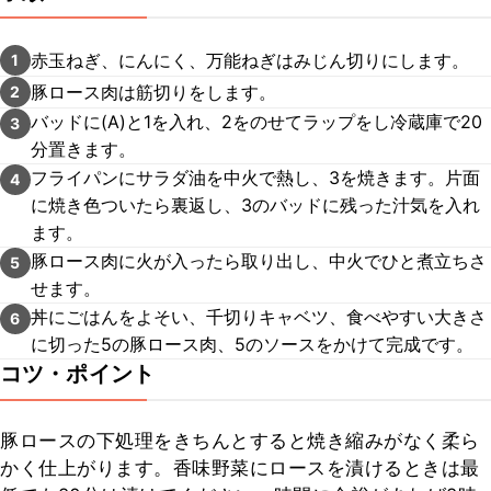
赤玉ねぎ、にんにく、万能ねぎはみじん切りにします。
1
豚ロース肉は筋切りをします。
2
バッドに(A)と1を入れ、2をのせてラップをし冷蔵庫で20
3
分置きます。
フライパンにサラダ油を中火で熱し、3を焼きます。片面
4
に焼き色ついたら裏返し、3のバッドに残った汁気を入れ
ます。
豚ロース肉に火が入ったら取り出し、中火でひと煮立ちさ
5
せます。
丼にごはんをよそい、千切りキャベツ、食べやすい大きさ
6
に切った5の豚ロース肉、5のソースをかけて完成です。
コツ・ポイント
豚ロースの下処理をきちんとすると焼き縮みがなく柔ら
かく仕上がります。香味野菜にロースを漬けるときは最