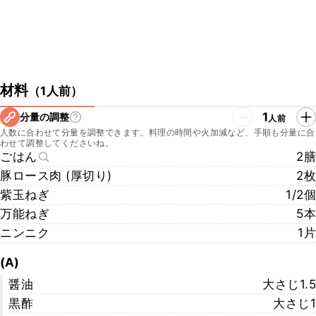
材料
（
1人前
）
1
分量の調整
人前
人数に合わせて分量を調整できます。料理の時間や火加減など、手順も分量に合
わせて調整してくださいね。
ごはん
2膳
豚ロース肉 (厚切り)
2枚
紫玉ねぎ
1/2個
万能ねぎ
5本
ニンニク
1片
(A)
醤油
大さじ1.5
黒酢
大さじ1