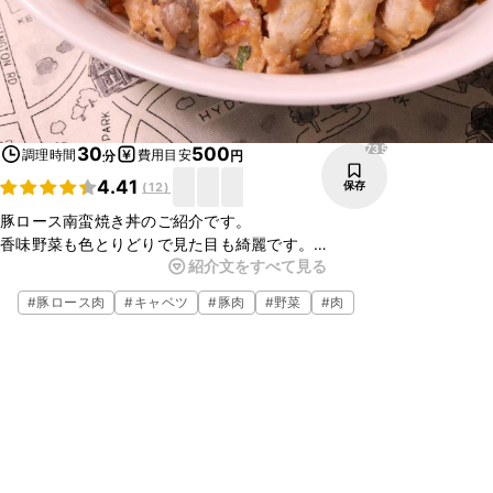
735
30
500
調理時間
費用目安
分
円
4.41
保存
(
12
)
豚ロース南蛮焼き丼のご紹介です。
香味野菜も色とりどりで見た目も綺麗です。
紹介文をすべて見る
さっぱりしているので食欲のないときにとってもおすすめです。
タルタルソース添えるとなお美味しいですよ。
#
豚ロース肉
#
キャベツ
#
豚肉
#
野菜
#
肉
ぜひお試しくださいね。