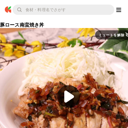
豚ロース南蛮焼き丼
ミュートを解除