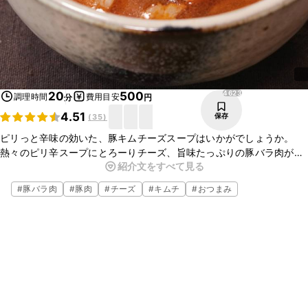
4623
20
500
調理時間
費用目安
分
円
4.51
保存
(
35
)
ピリっと辛味の効いた、豚キムチーズスープはいかがでしょうか。
熱々のピリ辛スープにとろーりチーズ、旨味たっぷりの豚バラ肉がと
紹介文をすべて見る
ても美味しいですよ。
寒い日や、ごはんのお供にぴったりなので、是非お試しくださいね。
#
豚バラ肉
#
豚肉
#
チーズ
#
キムチ
#
おつまみ