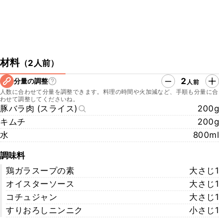
材料
（
2人前
）
2
分量の調整
人前
人数に合わせて分量を調整できます。料理の時間や火加減など、手順も分量に合
わせて調整してくださいね。
豚バラ肉 (スライス)
200g
キムチ
200g
水
800ml
調味料
鶏ガラスープの素
大さじ1
オイスターソース
大さじ1
コチュジャン
大さじ1
すりおろしニンニク
小さじ1