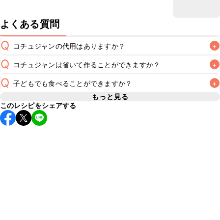
よくある質問
Q
コチュジャンの代用はありますか？
+
Q
コチュジャンは省いて作ることができますか？
+
A
コチュジャンの代用は
こちら
Q
子どもでも食べることができますか？
+
使用量が少ない場合は省いてもお作りいただけますが、メイ
ンの味付けとして使用している場合は省くと味がぼやける可
もっと見る
A
このレシピをシェアする
コチュジャンは甘辛い風味が特徴の食材なため、お子様や辛
能性があるため、 
こちら
 の食材で味を調えて仕上げること
い味付けが苦手な方は風味や刺激を強く感じる可能性がござ
います。使用する食材や味付けにつきましては普段のお子様
A
の食事内容にあわせて変更し、ご家庭でお召し上がりいただ
けるかをご判断いただいた上で、安全にクラシルレシピをご