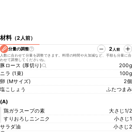
材料
（
2人前
）
2
分量の調整
人前
人数に合わせて分量を調整できます。料理の時間や火加減など、手順も分量に合
わせて調整してくださいね。
豚ロース (厚切り)
200g
ニラ (1束)
100g
卵 (Mサイズ)
2個
塩こしょう
ふたつまみ
(A)
鶏ガラスープの素
大さじ1/2
すりおろしニンニク
小さじ1
サラダ油
小さじ2