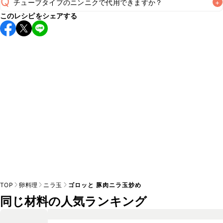
Q
チューブタイプのニンニクで代用できますか？
+
保存期間は冷蔵で翌日中が目安です。なるべくお早めにお召
このレシピをシェアする
し上がりください。

A
チューブタイプのニンニクを使用してもお作りいただけま
A
す。小さじ1を目安に加え、お好みの風味になるようご調節く
※日持ちは目安です。
こちら
の注意事項をご確認の上、正し
TOP
卵料理
ニラ玉
ゴロッと 豚肉ニラ玉炒め
同じ材料の人気ランキング