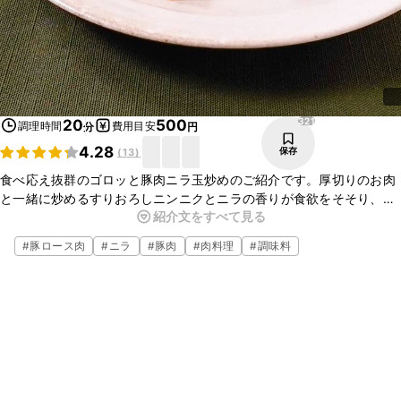
321
20
500
調理時間
費用目安
分
円
4.28
保存
(
13
)
食べ応え抜群のゴロッと豚肉ニラ玉炒めのご紹介です。厚切りのお肉
と一緒に炒めるすりおろしニンニクとニラの香りが食欲をそそり、お
紹介文をすべて見る
酒やごはんが進む一品となっています。炒めるだけの簡単レシピなの
で、ぜひ作ってみてくださいね。
#
豚ロース肉
#
ニラ
#
豚肉
#
肉料理
#
調味料