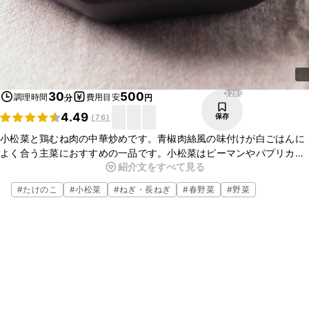
3285
30
500
調理時間
費用目安
分
円
4.49
保存
(
76
)
小松菜と鶏むね肉の中華炒めです。青椒肉絲風の味付けが白ごはんに
よく合う主菜におすすめの一品です。小松菜はピーマンやパプリカに
紹介文をすべて見る
置き換えてもまた彩りや食感が変わって美味しいですよ。ぜひお試し
ください。
#
たけのこ
#
小松菜
#
ねぎ・長ねぎ
#
春野菜
#
野菜