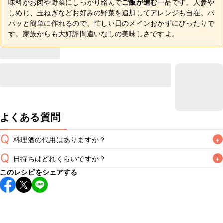
味料がお肉や野菜にしっかり絡んで
ご飯が進む
一品です。人参や
しめじ、玉ねぎなどお好みの野菜を追加してアレンジも自在。パ
パッと簡単に作れるので、忙しい日のメインおかずにぴったりで
す。家族からも大好評間違いなしの美味しさですよ。
よくある質問
Q
料理酒の代用はありますか？
+
Q
日持ちはどれくらいですか？
+
A
このレシピをシェアする
保存期間は冷蔵で翌日中が目安です。なるべくお早めにお召
し上がりください。

A
※日持ちは目安です。
こちら
の注意事項をご確認の上、正し