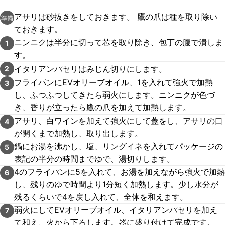
アサリは砂抜きをしておきます。 鷹の爪は種を取り除い
準備
ておきます。
ニンニクは半分に切って芯を取り除き、包丁の腹で潰しま
1
す。
イタリアンパセリはみじん切りにします。
2
フライパンにEVオリーブオイル、1を入れて強火で加熱
3
し、ふつふつしてきたら弱火にします。ニンニクが色づ
き、香りが立ったら鷹の爪を加えて加熱します。
アサリ、白ワインを加えて強火にして蓋をし、アサリの口
4
が開くまで加熱し、取り出します。
鍋にお湯を沸かし、塩、リングイネを入れてパッケージの
5
表記の半分の時間までゆで、湯切りします。
4のフライパンに5を入れて、お湯を加えながら強火で加熱
6
し、残りのゆで時間より1分短く加熱します。少し水分が
残るくらいで4を戻し入れて、全体を和えます。
弱火にしてEVオリーブオイル、イタリアンパセリを加え
7
て和え、火から下ろします。器に盛り付けて完成です。