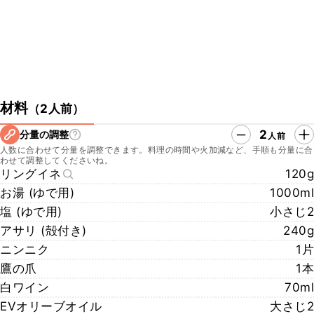
材料
（
2人前
）
2
分量の調整
人前
人数に合わせて分量を調整できます。料理の時間や火加減など、手順も分量に合
わせて調整してくださいね。
リングイネ
120g
お湯 (ゆで用)
1000ml
塩 (ゆで用)
小さじ2
アサリ (殻付き)
240g
ニンニク
1片
鷹の爪
1本
白ワイン
70ml
EVオリーブオイル
大さじ2