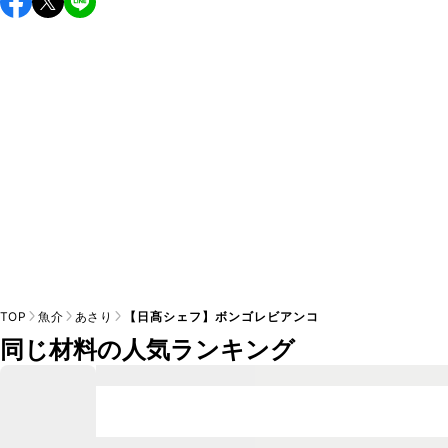
すすめします。

A
※日持ちは目安です。
こちら
の注意事項をご確認の上、正し
TOP
魚介
あさり
【日髙シェフ】ボンゴレビアンコ
同じ材料の人気ランキング