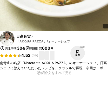
日髙良実
「ACQUA PAZZA」/オーナーシェフ
1265
30
600
調理時間
費用目安
分
円
4.52
保存
(
30
)
南青山の名店「Ristorante ACQUA PAZZA」のオーナーシェフ、日髙
シェフに教えていただいたレシピを、クラシルで再現！今回は、ボン
紹介文をすべて見る
ゴレビアンコのご紹介です。
たっぷりのアサリを使ってご家庭でお店の味が再現できますよ。
今回のレシピはクラシルYouTubeでもご紹介しております。ぜひ
チェックしてみてくださいね。