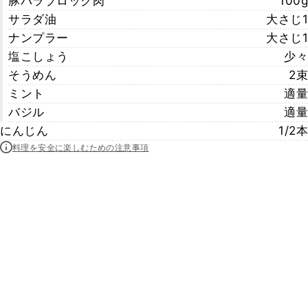
豚バラブロック肉
100g
サラダ油
大さじ1
ナンプラー
大さじ1
塩こしょう
少々
そうめん
2束
ミント
適量
バジル
適量
にんじん
1/2本
料理を安全に楽しむための注意事項