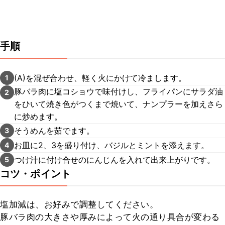
手順
(A)を混ぜ合わせ、軽く火にかけて冷まします。
1
豚バラ肉に塩コショウで味付けし、フライパンにサラダ油
2
をひいて焼き色がつくまで焼いて、ナンプラーを加えさら
に炒めます。
そうめんを茹でます。
3
お皿に2、3を盛り付け、バジルとミントを添えます。
4
つけ汁に付け合せのにんじんを入れて出来上がりです。
5
コツ・ポイント
塩加減は、お好みで調整してください。

豚バラ肉の大きさや厚みによって火の通り具合が変わる