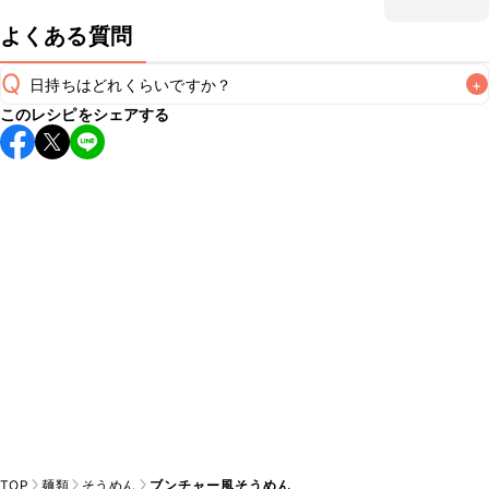
よくある質問
Q
日持ちはどれくらいですか？
+
このレシピをシェアする
こちらのレシピは出来たてをお召し上がりいただくことをお
すすめします。

A
※日持ちは目安です。
こちら
の注意事項をご確認の上、正し
TOP
麺類
そうめん
ブンチャー風そうめん