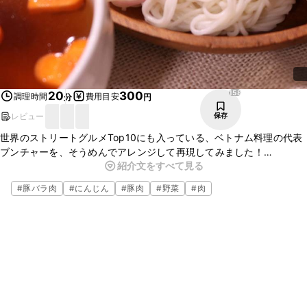
158
20
300
調理時間
費用目安
分
円
レビュー
保存
世界のストリートグルメTop10にも入っている、ベトナム料理の代表
ブンチャーを、そうめんでアレンジして再現してみました！
紹介文をすべて見る
濃いめに味付けした豚バラ肉と、お酢の酸味が効いたスープにハーブ
の風味がクセになる美味しさですよ！
#
豚バラ肉
#
にんじん
#
豚肉
#
野菜
#
肉