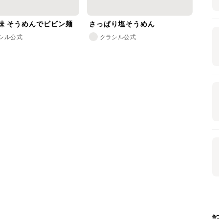
味 そうめんでビビン麺
さっぱり塩そうめん
シル公式
クラシル公式