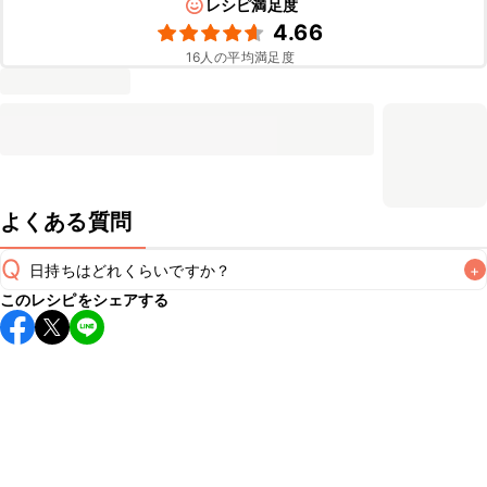
レシピ満足度
4.66
16
人の平均満足度
よくある質問
Q
日持ちはどれくらいですか？
+
このレシピをシェアする
保存期間は冷蔵で翌日中が目安です。なるべくお早めにお召
し上がりください。

A
※日持ちは目安です。
こちら
の注意事項をご確認の上、正し