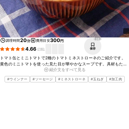
1362
20
300
調理時間
費用目安
分
円
4.66
保存
(
16
)
トマト缶とミニトマトで2種のトマトミネストローネのご紹介です。
黄色のミニトマトを使った見た目が華やかなスープです。具材もたっ
紹介文をすべて見る
ぷりで食べ応えも抜群ですよ。粉チーズをかけることにより、コクも
アップして美味しくなりますよ。ぜひ、お試し下さい。
#
ウインナー
#
ソーセージ
#
ミネストローネ
#
玉ねぎ
#
加工肉