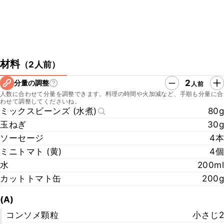
材料
（
2人前
）
2
分量の調整
人前
人数に合わせて分量を調整できます。料理の時間や火加減など、手順も分量に合
わせて調整してくださいね。
ミックスビーンズ (水煮)
80g
玉ねぎ
30g
ソーセージ
4本
ミニトマト (黄)
4個
水
200ml
カットトマト缶
200g
(A)
コンソメ顆粒
小さじ2