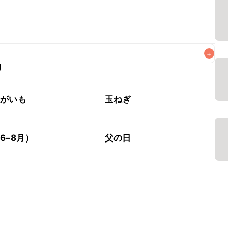
+
リ
なるべくお早めにお召し上がりください。

ゃがいも
玉ねぎ
6–8月）
父の日