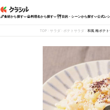
食材から探す
料理名から探す
目的・シーンから探す
公式レ
TOP
サラダ
ポテトサラダ
和風 梅ポテ