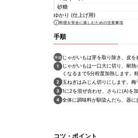
砂糖
ゆかり (仕上げ用)
料理を安全に楽しむための注意事項
手順
じゃがいもは芽を取り除き、皮を
準備
じゃがいもは一口大に切り、耐熱
1
くなるまで5分程度加熱します。
玉ねぎはみじん切りにします。梅
2
1に2を混ぜ合わせ、さらに(A)を
3
全体に調味料が馴染んだら、器に
4
コツ・ポイント