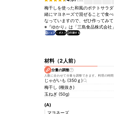
梅干しを使った和風のポテトサラダ
緒にマヨネーズで混ぜることで食べ
なっていますので、ぜひ作ってみて
※『ゆかり』は「三島食品株式会社
印刷する
シェア
ポスト
材料
（
2人前
）
分量の調整
人数に合わせて分量を調整できます。料理の時間
じゃがいも (350ｇ)
梅干し (種抜き)
玉ねぎ (50g)
(A)
マヨネーズ