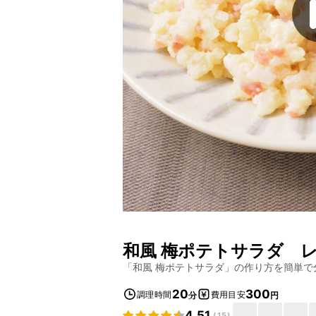
和風 梅ポテトサラダ
レ
「
和風 梅ポテトサラダ
」の作り方を簡単で
20
300
調理時間
費用目安
分
円
4.51
(
15
)