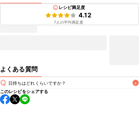
レシピ満足度
4.12
7
人の平均満足度
よくある質問
Q
日持ちはどれくらいですか？
+
このレシピをシェアする
保存期間は冷蔵で翌日中が目安です。なるべくお早めにお召
し上がりください。

A
※日持ちは目安です。
こちら
の注意事項をご確認の上、正し