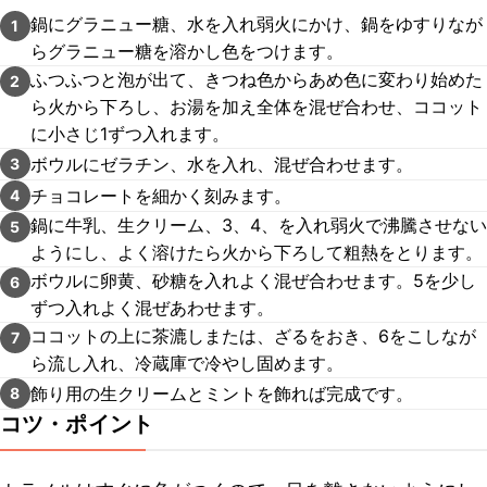
鍋にグラニュー糖、水を入れ弱火にかけ、鍋をゆすりなが
1
らグラニュー糖を溶かし色をつけます。
ふつふつと泡が出て、きつね色からあめ色に変わり始めた
2
ら火から下ろし、お湯を加え全体を混ぜ合わせ、ココット
に小さじ1ずつ入れます。
ボウルにゼラチン、水を入れ、混ぜ合わせます。
3
チョコレートを細かく刻みます。
4
鍋に牛乳、生クリーム、3、4、を入れ弱火で沸騰させない
5
ようにし、よく溶けたら火から下ろして粗熱をとります。
ボウルに卵黄、砂糖を入れよく混ぜ合わせます。5を少し
6
ずつ入れよく混ぜあわせます。
ココットの上に茶漉しまたは、ざるをおき、6をこしなが
7
ら流し入れ、冷蔵庫で冷やし固めます。
飾り用の生クリームとミントを飾れば完成です。
8
コツ・ポイント