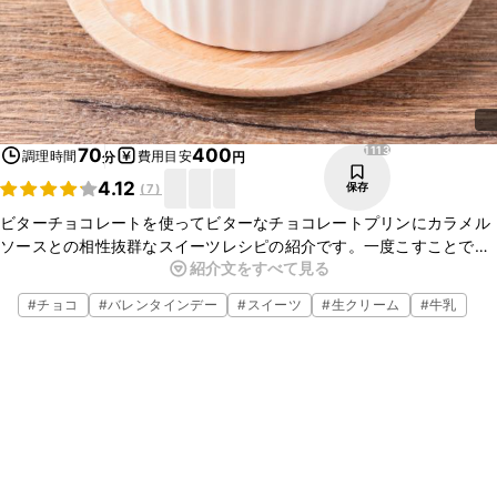
1113
70
400
調理時間
費用目安
分
円
4.12
保存
(
7
)
ビターチョコレートを使ってビターなチョコレートプリンにカラメル
ソースとの相性抜群なスイーツレシピの紹介です。一度こすことで、
紹介文をすべて見る
なめらかな口当たりになりますよ。トッピングは、ベリー類、バナ
ナ、ナッツ類も合いますので是非作ってみてください。
#
チョコ
#
バレンタインデー
#
スイーツ
#
生クリーム
#
牛乳