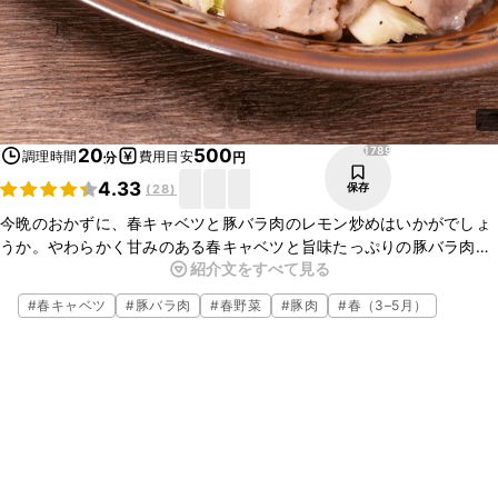
1789
20
500
調理時間
費用目安
分
円
4.33
保存
(
28
)
今晩のおかずに、春キャベツと豚バラ肉のレモン炒めはいかがでしょ
うか。やわらかく甘みのある春キャベツと旨味たっぷりの豚バラ肉
紹介文をすべて見る
に、さっぱりとしたレモンの味つけがよく合い、ごはんのおかずに
ぴったりですよ。
#
春キャベツ
#
豚バラ肉
#
春野菜
#
豚肉
#
春（3–5月）