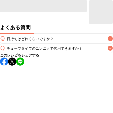
よくある質問
Q
日持ちはどれくらいですか？
+
Q
チューブタイプのニンニクで代用できますか？
+
保存期間は冷蔵で翌日中が目安です。なるべくお早めにお召
このレシピをシェアする
し上がりください。

A
チューブタイプのニンニクを使用してもお作りいただけま
A
す。小さじ1を目安に加え、お好みの風味になるようご調節く
※日持ちは目安です。
こちら
の注意事項をご確認の上、正し