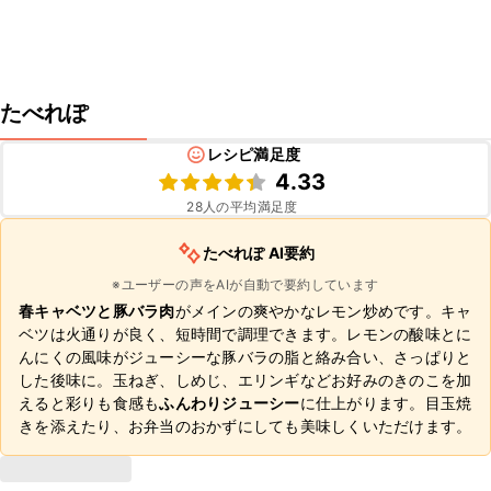
たべれぽ
レシピ満足度
4.33
28
人の平均満足度
たべれぽ AI要約
※ユーザーの声をAIが自動で要約しています
春キャベツと豚バラ肉
がメインの爽やかなレモン炒めです。キャ
ベツは火通りが良く、短時間で調理できます。レモンの酸味とに
んにくの風味がジューシーな豚バラの脂と絡み合い、さっぱりと
した後味に。玉ねぎ、しめじ、エリンギなどお好みのきのこを加
えると彩りも食感も
ふんわりジューシー
に仕上がります。目玉焼
きを添えたり、お弁当のおかずにしても美味しくいただけます。