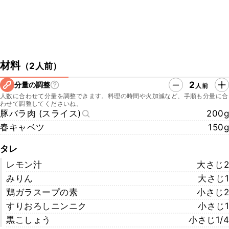
材料
（
2人前
）
2
分量の調整
人前
人数に合わせて分量を調整できます。料理の時間や火加減など、手順も分量に合
わせて調整してくださいね。
豚バラ肉 (スライス)
200g
春キャベツ
150g
タレ
レモン汁
大さじ2
みりん
大さじ1
鶏ガラスープの素
小さじ2
すりおろしニンニク
小さじ1
黒こしょう
小さじ1/4