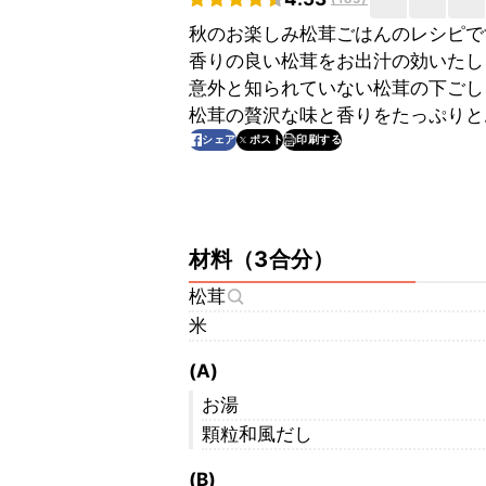
秋のお楽しみ松茸ごはんのレシピで
香りの良い松茸をお出汁の効いたし
意外と知られていない松茸の下ごし
松茸の贅沢な味と香りをたっぷりと
印刷する
シェア
ポスト
材料
（
3合分
）
松茸
米
(A)
お湯
顆粒和風だし
(B)