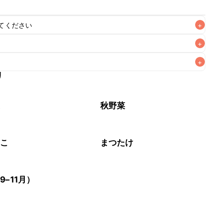
てください
+
+
+
リ
なるべくお早めにお召し上がりください。

菜
秋野菜
のこ
まつたけ
9–11月）