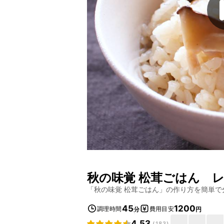
秋の味覚 松茸ごはん
レ
「
秋の味覚 松茸ごはん
」の作り方を簡単で
45
1200
調理時間
費用目安
分
円
4.53
(
183
)