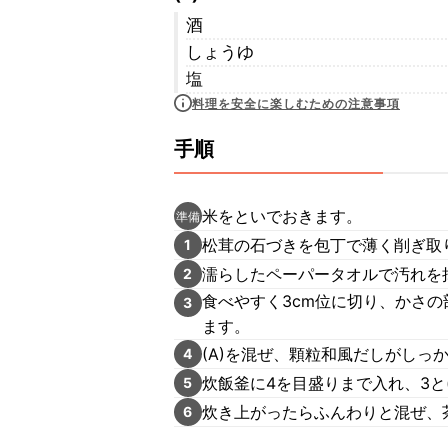
酒
しょうゆ
塩
料理を安全に楽しむための注意事項
手順
米をといでおきます。
準備
松茸の石づきを包丁で薄く削ぎ取
1
濡らしたペーパータオルで汚れを
2
食べやすく3cm位に切り、かさ
3
ます。
(A)を混ぜ、顆粒和風だしがしっ
4
炊飯釜に4を目盛りまで入れ、3と
5
炊き上がったらふんわりと混ぜ、
6