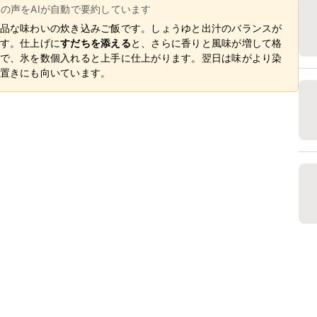
ーの声をAIが自動で要約しています
品な味わいの炊き込みご飯です。しょうゆと出汁のバランスが
す。仕上げに
すだちを添える
と、さらに香りと風味が増して格
で、氷を数個入れると上手に仕上がります。翌日は味がより染
置きにも向いています。