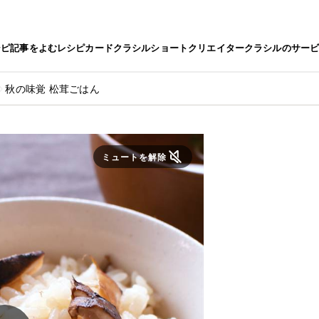
シピ
記事をよむ
レシピカード
クラシルショート
クリエイター
クラシルのサー
秋の味覚 松茸ごはん
ミュートを解除