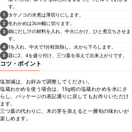
す。
タケノコの水煮は薄切りにします。
1
生わかめは3cm幅に切ります。
2
鍋にだし汁の材料を入れ、中火にかけ、ひと煮立ちさせま
3
す。
1を入れ、中火で1分程加熱し、火から下ろします。
4
器に2、4を盛り付け、三つ葉を添えて出来上がりです。
5
コツ・ポイント
塩加減は、お好みで調整してください。

塩蔵わかめを使う場合は、15g程の塩蔵わかめを水にさ
らし、パッケージの表記通りに戻してもお作りいただけ
ます。

三つ葉の代わりに、木の芽を添えると一層旬の味わいが
楽しめます。