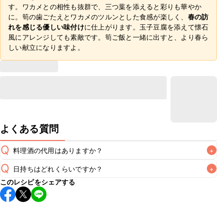
す。ワカメとの相性も抜群で、三つ葉を添えると彩りも華やか
に。筍の歯ごたえとワカメのツルンとした食感が楽しく、
春の訪
れを感じる優しい味付け
に仕上がります。玉子豆腐を添えて懐石
風にアレンジしても素敵です。筍ご飯と一緒に出すと、より春ら
しい献立になりますよ。
よくある質問
Q
料理酒の代用はありますか？
+
Q
日持ちはどれくらいですか？
+
A
このレシピをシェアする
保存期間は冷蔵で翌日中が目安です。なるべくお早めにお召
し上がりください。

A