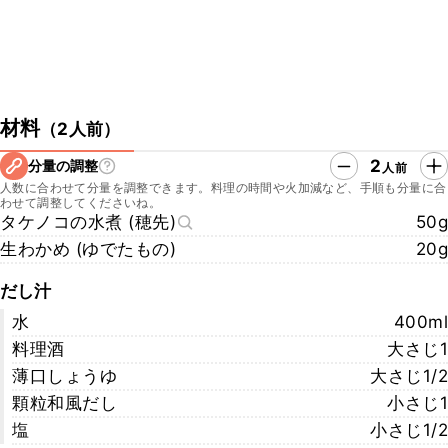
材料
（
2人前
）
2
分量の調整
人前
人数に合わせて分量を調整できます。料理の時間や火加減など、手順も分量に合
わせて調整してくださいね。
タケノコの水煮 (穂先)
50g
生わかめ (ゆでたもの)
20g
だし汁
水
400ml
料理酒
大さじ1
薄口しょうゆ
大さじ1/2
顆粒和風だし
小さじ1
塩
小さじ1/2