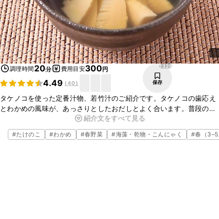
1328
20
300
調理時間
費用目安
分
円
4.49
保存
(
40
)
タケノコを使った定番汁物、若竹汁のご紹介です。タケノコの歯応え
とわかめの風味が、あっさりとしたおだしとよく合います。普段の食
紹介文をすべて見る
卓はもちろん、行事やおもてなしの一品としても便利です。素材の旨
味が味わえる一品を、ぜひお試しくださいね。
#
たけのこ
#
わかめ
#
春野菜
#
海藻・乾物・こんにゃく
#
春（3–