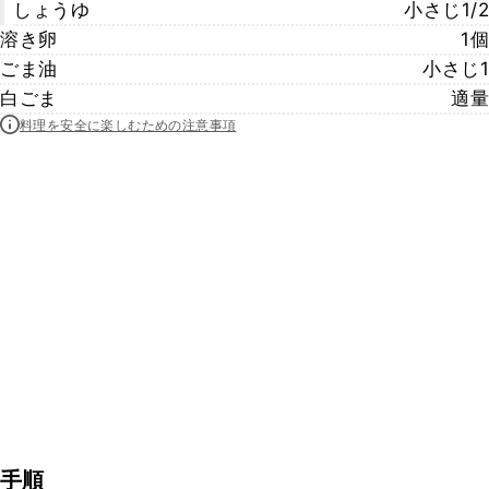
しょうゆ
小さじ1/2
溶き卵
1個
ごま油
小さじ1
白ごま
適量
料理を安全に楽しむための注意事項
手順