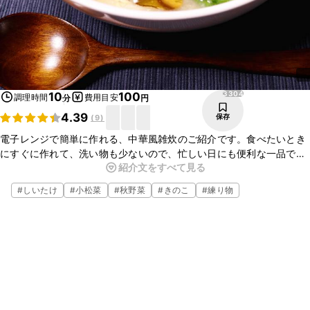
3304
10
100
調理時間
費用目安
分
円
4.39
保存
(
9
)
電子レンジで簡単に作れる、中華風雑炊のご紹介です。食べたいとき
にすぐに作れて、洗い物も少ないので、忙しい日にも便利な一品です
紹介文をすべて見る
よ。さらさらっと食べれるので、小腹が減ったときの夜食にもおすす
めです。お好みの具材を組み合わせてお楽しみくださいね。
#
しいたけ
#
小松菜
#
秋野菜
#
きのこ
#
練り物