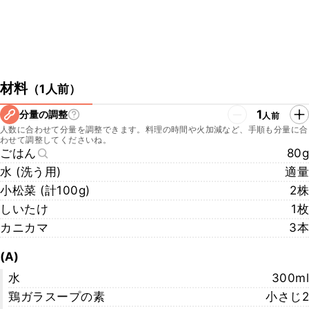
材料
（
1人前
）
1
分量の調整
人前
人数に合わせて分量を調整できます。料理の時間や火加減など、手順も分量に合
わせて調整してくださいね。
ごはん
80g
水 (洗う用)
適量
小松菜 (計100g)
2株
しいたけ
1枚
カニカマ
3本
(A)
水
300ml
鶏ガラスープの素
小さじ2