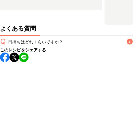
よくある質問
Q
日持ちはどれくらいですか？
+
このレシピをシェアする
こちらのレシピは出来たてをお召し上がりいただくことをお
すすめします。

A
※日持ちは目安です。
こちら
の注意事項をご確認の上、正し