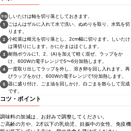
しいたけは軸を切り落としておきます。
準備
ごはんはザルに入れて水で洗い、ぬめりを取り、水気を切
1
ります。
小松菜は根元を切り落とし、2cm幅に切ります。しいたけ
2
は薄切りにします。かにかまはほぐします。
耐熱ボウルに1、2、(A)を加えて軽く混ぜ、ラップをか
3
け、600Wの電子レンジで5〜6分加熱します。
一度取り出してラップを外し、溶き卵を回し入れます。再
4
びラップをかけ、600Wの電子レンジで1分加熱します。
器に盛り付け、ごま油を回しかけ、白ごまを散らして完成
5
です。
コツ・ポイント
調味料の加減は、お好みで調整してください。

ご高齢の方や、2才以下の乳幼児、妊娠中の女性、免疫機