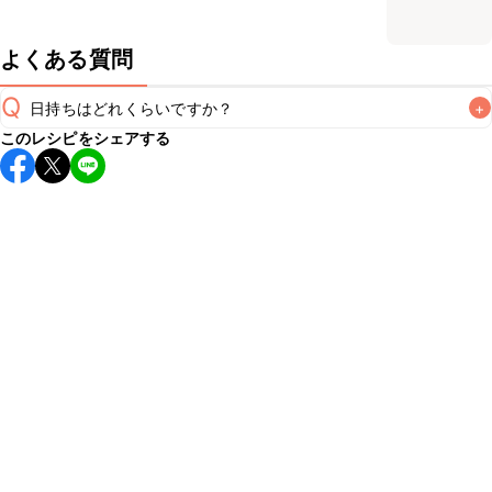
よくある質問
Q
日持ちはどれくらいですか？
+
このレシピをシェアする
保存期間は冷蔵で翌日中が目安です。なるべくお早めにお召
し上がりください。

A
※日持ちは目安です。
こちら
の注意事項をご確認の上、正し