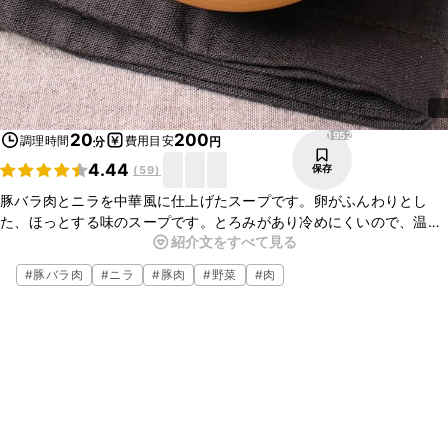
1952
20
200
調理時間
費用目安
分
円
4.44
保存
(
59
)
豚バラ肉とニラを中華風に仕上げたスープです。卵がふんわりとし
た、ほっとする味のスープです。とろみがあり冷めにくいので、温ま
紹介文をすべて見る
りたい時にもおすすめです。ご飯を足して、おやつや夜食にもいかが
でしょうか？ぜひお試しください。
#
豚バラ肉
#
ニラ
#
豚肉
#
野菜
#
肉