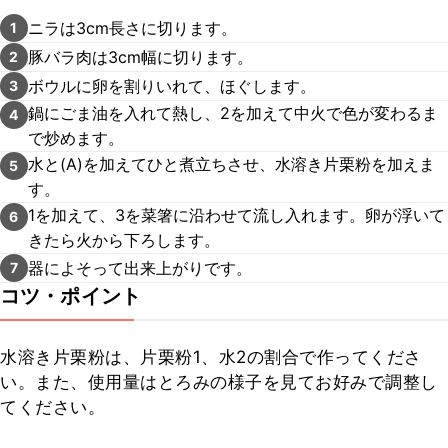
ニラは3cm長さに切ります。
1
豚バラ肉は3cm幅に切ります。
2
ボウルに卵を割りいれて、ほぐします。
3
鍋にごま油を入れて熱し、2を加えて中火で色が変わるま
4
で炒めます。
水と(A)を加えてひと煮立ちさせ、水溶き片栗粉を加えま
5
す。
1を加えて、3を菜箸に沿わせて流し入れます。卵が浮いて
6
きたら火から下ろします。
器によそって出来上がりです。
7
コツ・ポイント
水溶き片栗粉は、片栗粉1、水2の割合で作ってくださ
い。また、使用量はとろみの様子を見てお好みで調整し
てください。